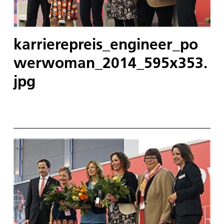
karrierepreis_engineer_po
werwoman_2014_595x353.
jpg