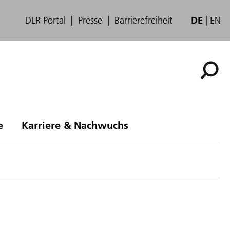
DLR Portal
Presse
Barrierefreiheit
DE
EN
e
Karriere & Nachwuchs