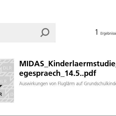
1
Ergebniss
MIDAS_Kinderlaermstudie
egespraech_14.5..pdf
Auswirkungen von Fluglärm auf Grundschulkinde