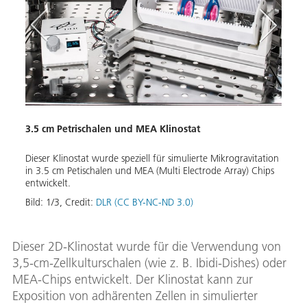
3.5 cm Petrischalen und MEA Klinostat
3.5 c
Prob
Dieser Klinostat wurde speziell für simulierte Mikrogravitation
Bild:
in 3.5 cm Petischalen und MEA (Multi Electrode Array) Chips
entwickelt.
Bild:
1
/
3
,
Credit:
DLR (CC BY-NC-ND 3.0)
Dieser 2D-Klinostat wurde für die Verwendung von
3,5-cm-Zellkulturschalen (wie z. B. Ibidi-Dishes) oder
MEA-Chips entwickelt. Der Klinostat kann zur
Exposition von adhärenten Zellen in simulierter