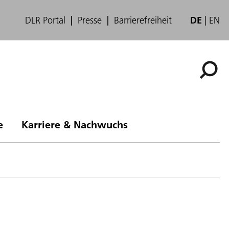
DLR Portal
Presse
Barrierefreiheit
DE
EN
e
Karriere & Nachwuchs