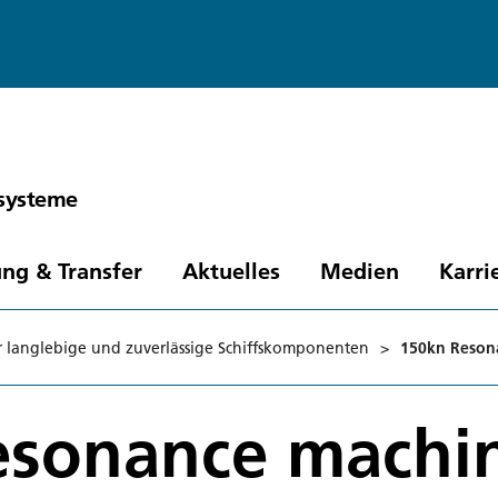
ssysteme
ng & Transfer
Aktuelles
Medien
Karri
r langlebige und zuverlässige Schiffskomponenten
>
150kn Reson
esonance machi