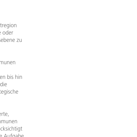
otregion
e oder
sebene zu
mmunen
n bis hin
die
tegische
rte,
ommunen
cksichtigt
he Aufgabe