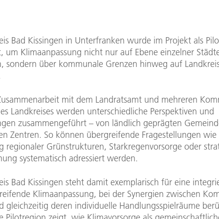
is Bad Kissingen in Unterfranken wurde im Projekt als Pil
, um Klimaanpassung nicht nur auf Ebene einzelner Städt
, sondern über kommunale Grenzen hinweg auf Landkrei
.
 Zusammenarbeit mit dem Landratsamt und mehreren Ko
des Landkreises werden unterschiedliche Perspektiven und
gen zusammengeführt – von ländlich geprägten Gemeinde
en Zentren. So können übergreifende Fragestellungen wie 
g regionaler Grünstrukturen, Starkregenvorsorge oder stra
nung systematisch adressiert werden.
is Bad Kissingen steht damit exemplarisch für eine integrie
eifende Klimaanpassung, bei der Synergien zwischen K
 gleichzeitig deren individuelle Handlungsspielräume berü
e Pilotregion zeigt, wie Klimavorsorge als gemeinschaftlic