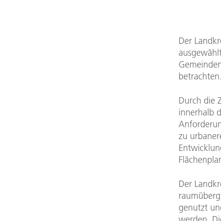
Der Landkre
ausgewählt
Gemeinden
betrachten
Durch die
innerhalb 
Anforderun
zu urbaner
Entwicklun
Flächenpla
Der Landkre
raumübergr
genutzt und
werden. Di