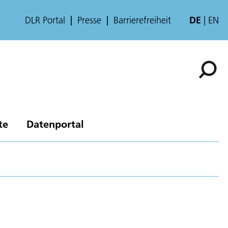
DLR Portal
Presse
Barrierefreiheit
DE
EN
te
Datenportal