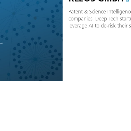
Patent & Science Intelligenc
companies, Deep Tech startu
leverage AI to de-risk their 