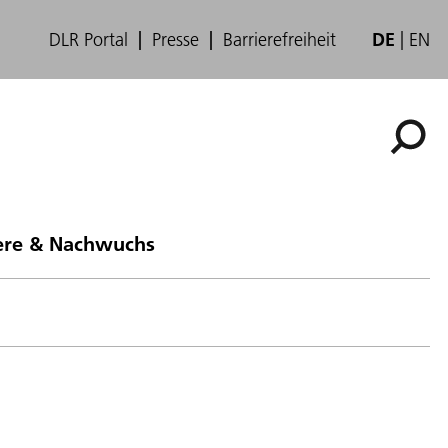
DLR Portal
Presse
Barrierefreiheit
DE
EN
ere & Nachwuchs