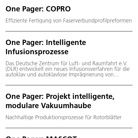
raumbasierte Plattform zur Durchführung eigener
One Pager: COPRO
Forschungs- und Entwicklungsarbeiten zu besitzen.
Effiziente Fertigung von Faserverbundprofilpreformen
One Pager: Intelligente
Infusionsprozesse
Das Deutsche Zentrum für Luft- und Raumfahrt e.V.
(DLR) entwickelt ein neues Infusionsverfahren für die
autoklav und autoklavlose Imprägnierung von
Faserverbundbauteilen
One Pager: Projekt intelligente,
modulare Vakuumhaube
Nachhaltige Produktionsprozesse für Rotorblätter