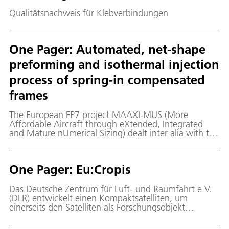
Qualitätsnachweis für Klebverbindungen
One Pager: Automated, net-shape
preforming and isothermal injection
process of spring-in compensated
frames
The European FP7 project MAAXI-MUS (More
Affordable Aircraft through eXtended, Integrated
and Mature nUmerical Sizing) dealt inter alia with the
manufacturing and testing of an aircraft side shell
structure while its ambitious cost-saving goals have
been conscientiously pursued.
One Pager: Eu:Cropis
Das Deutsche Zentrum für Luft- und Raumfahrt e.V.
(DLR) entwickelt einen Kompaktsatelliten, um
einerseits den Satelliten als Forschungsobjekt
detailliert und ganzheitlich betrachten zu können,
andererseits aber auch eine frei zugängliche,