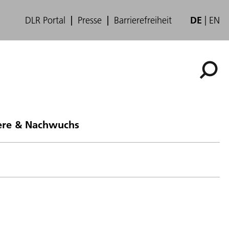
DLR Portal
Presse
Barrierefreiheit
DE
EN
ere & Nachwuchs