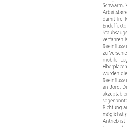
Schwarm. V
Arbeitsber
damit frei 
Endeffekto
Staubsauge
verfahren i
Beeinfluss
zu Verschi
mobiler Le
Fiberplace
wurden die
Beeinfluss
an Bord. Di
akzeptable
sogenannte
Richtung a
möglichst 
Antrieb is