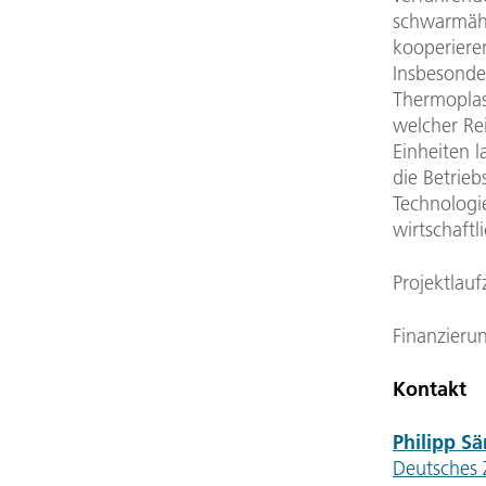
schwarmähnl
kooperiere
Insbesonde
Thermoplas
welcher Re
Einheiten l
die Betrieb
Technologi
wirtschaft
Projektlauf
Finanzieru
Kontakt
Philipp S
Deutsches 