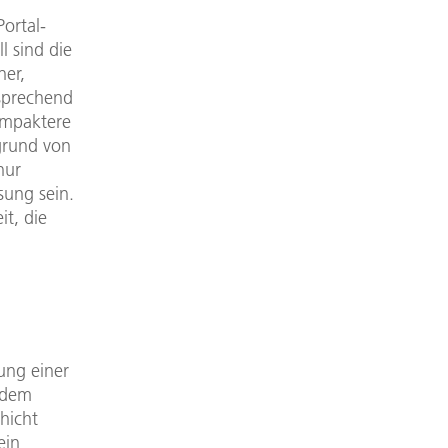
ortal-
l sind die
ner,
tsprechend
ompaktere
grund von
nur
sung sein.
it, die
ung einer
f dem
hicht
ein