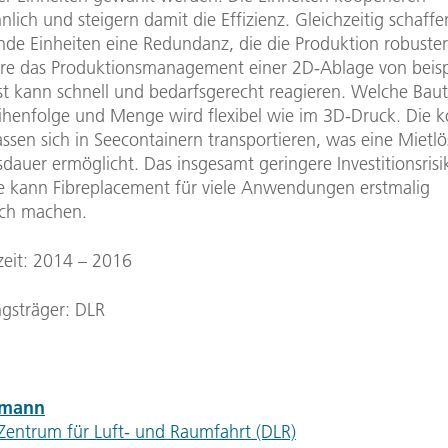
ich und steigern damit die Effizienz. Gleichzeitig schaffe
nde Einheiten eine Redundanz, die die Produktion robuste
re das Produktionsmanagement einer 2D-Ablage von beisp
t kann schnell und bedarfsgerecht reagieren. Welche Baute
ihenfolge und Menge wird flexibel wie im 3D-Druck. Die
assen sich in Seecontainern transportieren, was eine Mietl
sdauer ermöglicht. Das insgesamt geringere Investitionsrisi
e kann Fibreplacement für viele Anwendungen erstmalig
lich machen.
zeit: 2014 – 2016
ngsträger: DLR
ämann
Zentrum für Luft- und Raumfahrt (DLR)