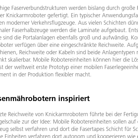
chige Faserverbundstrukturen werden bislang durch große P
er Knickarmroboter gefertigt. Ein typischer Anwendungsfal
len moderner Verkehrsflugzeuge. Aus vielen Schichten dün
onaler Faserhalbzeuge werden die Laminate aufgebaut. En
le sind die Portalanlagen ebenfalls groß und aufwändig. K
boter verfügen über eine eingeschränkte Reichweite. Auf
hienen, Reichweite oder Kabeln sind beide Anlagentypen 
kt skalierbar. Mobile Robotereinheiten können hier die Lö
st der weltweit erste Prototyp einer mobilen Faserlegeeinhe
ment in der Produktion flexibler macht.
enmährobotern inspiriert
zte Reichweite von Knickarmrobotern führte bei der Fertig
gelschale zur der Idee: Mobile Robotereinheiten sollen au
ug selbst verfahren und dort die Fasertapes Schicht für Sc
ie Einheiten verfahren dort autonom und kooperieren wie 