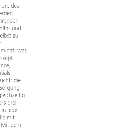
ion, des
erden
fahrenden
nmäh- und
elbst zu
r
aminat, was
nzept
ance,
tials
ucht: die
rsorgung
leichzeitig
ls drei
in jede
le mit
. Mit dem