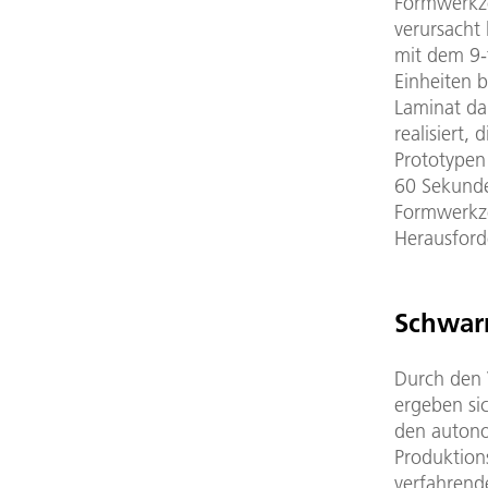
Formwerkze
verursacht
mit dem 9-
Einheiten b
Laminat da
realisiert,
Prototypen 
60 Sekunde
Formwerkze
Herausford
Schwar
Durch den 
ergeben si
den autono
Produktions
verfahrend