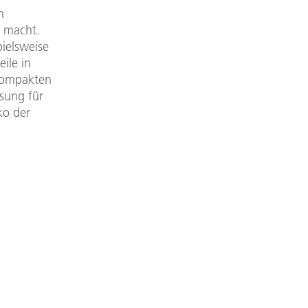
n
r macht.
ielsweise
ile in
 kompakten
ösung für
ko der