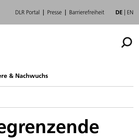
DLR Portal
Presse
Barrierefreiheit
DE
EN
ere & Nachwuchs
begrenzende