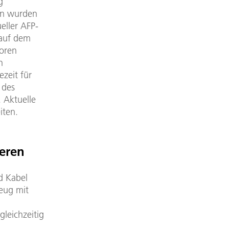
g
en wurden
eller AFP-
 auf dem
toren
n
ezeit für
 des
 Aktuelle
iten.
eren
d Kabel
zeug mit
gleichzeitig