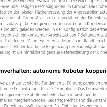
ugen wie Flügeloberschalen möglich. Die Flächenpressun
 keine unzulässigen Beschädigungen im Laminat. Die Prob
fachen der lokalen Flächenpressung der Anpressrollen aktu
eansprucht. Grundsätzlich ist das Verfahren der Einheiten
mit zulässig. Die Energieversorgung wird durch Kondensa
 die induktiv geladen werden. In der Konfiguration des erste
ergibt sich ein konstanter Arbeitstakt von 7 Sekunden Lad
n Faserlegen. Mit integrierten Ladespulen im Randbereich
ugs stellt der Takt keine Begrenzung der Bauteilgröße dar.
erung ist die hinreichend genaue Referenzierung der Einhe
mverhalten: autonome Roboter kooperi
Verzicht auf verstärkte Fundamente, Führungsschienen un
ch neue Freiheitsgrade für die Technologie. Das Formwerk
m agierenden Robotereinheiten kann in bestehende
hallen integriert werden. Bedarfsgerecht kann die Anzahl 
er Einheiten gewählt werden. Die Einheiten kooperieren