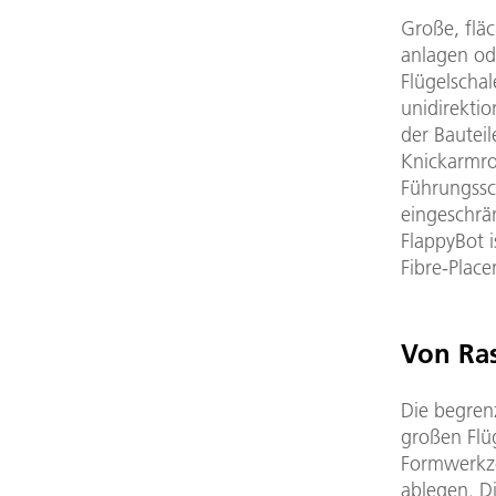
Große, flä
anlagen od
Flügelscha
unidirekti
der Bautei
Knickarmro
Führungssc
eingeschrän
FlappyBot i
Fibre-Place
Von Ras
Die begren
großen Flü
Formwerkze
ablegen. D