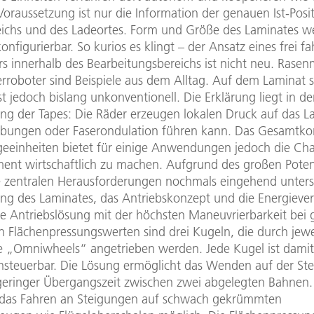
oraussetzung ist nur die Information der genauen Ist-Posit
eichs und des Ladeortes. Form und Größe des Laminates w
konfigurierbar. So kurios es klingt – der Ansatz eines frei 
rs innerhalb des Bearbeitungsbereichs ist nicht neu. Rase
rroboter sind Beispiele aus dem Alltag. Auf dem Laminat s
st jedoch bislang unkonventionell. Die Erklärung liegt in de
ung der Tapes: Die Räder erzeugen lokalen Druck auf das L
ebungen oder Faserondulation führen kann. Das Gesamtko
geeinheiten bietet für einige Anwendungen jedoch die Ch
ment wirtschaftlich zu machen. Aufgrund des großen Poten
 zentralen Herausforderungen nochmals eingehend unters
ung des Laminates, das Antriebskonzept und die Energieve
e Antriebslösung mit der höchsten Maneuvrierbarkeit bei g
n Flächenpressungswerten sind drei Kugeln, die durch jewei
 „Omniwheels“ angetrieben werden. Jede Kugel ist damit 
nsteuerbar. Die Lösung ermöglicht das Wenden auf der Stel
geringer Übergangszeit zwischen zwei abgelegten Bahnen
t das Fahren an Steigungen auf schwach gekrümmten