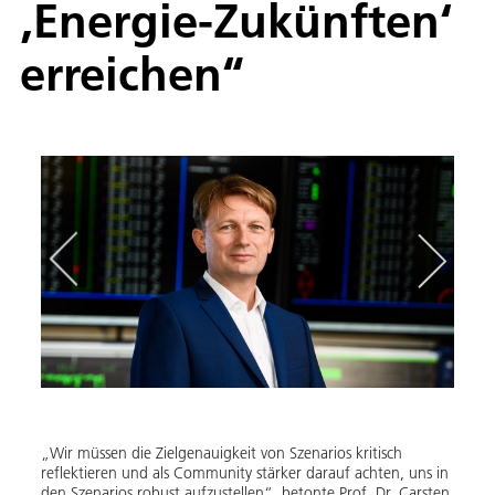
‚Energie-Zukünften‘
erreichen“
„Wir müssen die Zielgenauigkeit von Szenarios kritisch
Zum T
reflektieren und als Community stärker darauf achten, uns in
dring
den Szenarios robust aufzustellen“, betonte Prof. Dr. Carsten
disku