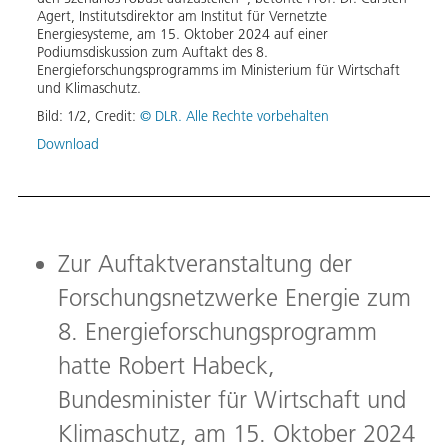
Agert, Institutsdirektor am Institut für Vernetzte
(Hita
Energiesysteme, am 15. Oktober 2024 auf einer
Stutt
Podiumsdiskussion zum Auftakt des 8.
Umwel
Energieforschungsprogramms im Ministerium für Wirtschaft
Jülich
und Klimaschutz.
Bild:
Bild:
1
/
2
,
Credit:
© DLR. Alle Rechte vorbehalten
Jülic
Download
Zur Auftaktveranstaltung der
Forschungsnetzwerke Energie zum
8. Energieforschungsprogramm
hatte Robert Habeck,
Bundesminister für Wirtschaft und
Klimaschutz, am 15. Oktober 2024