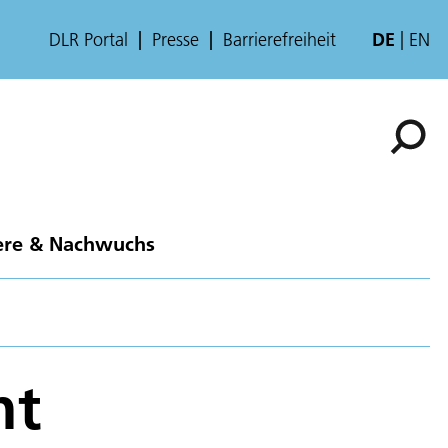
DLR Portal
Presse
Barrierefreiheit
DE
EN
ere & Nachwuchs
nt