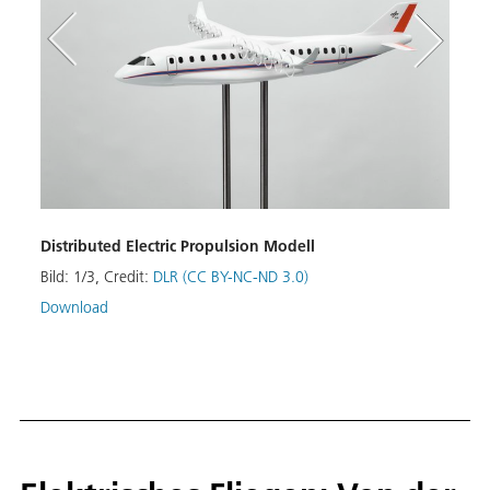
Konze
Distributed Electric Propulsion Modell
Antr
Bild:
1
/
3
,
Credit:
DLR (CC BY-NC-ND 3.0)
Bild:
Download
Down