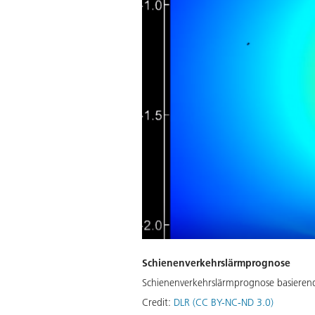
Schienenverkehrslärmprognose
Schienenverkehrslärmprognose basierend
Credit:
DLR (CC BY-NC-ND 3.0)