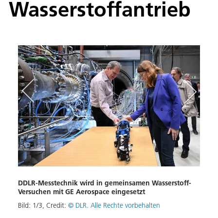
Wasserstoffantrieb
DDLR-Messtechnik wird in gemeinsamen Wasserstoff-
Prof.
Versuchen mit GE Aerospace eingesetzt
Hera
Wass
Bild:
1
/
3
,
Credit:
© DLR. Alle Rechte vorbehalten
Bild: