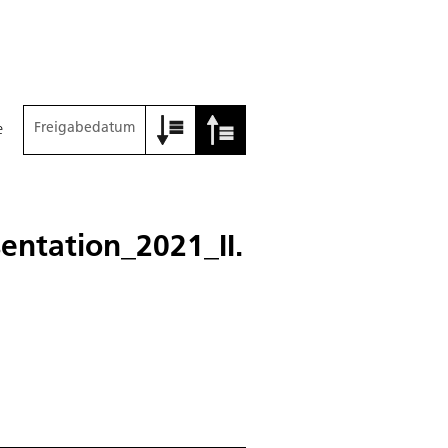
Freigabedatum
e
entation_2021_II.