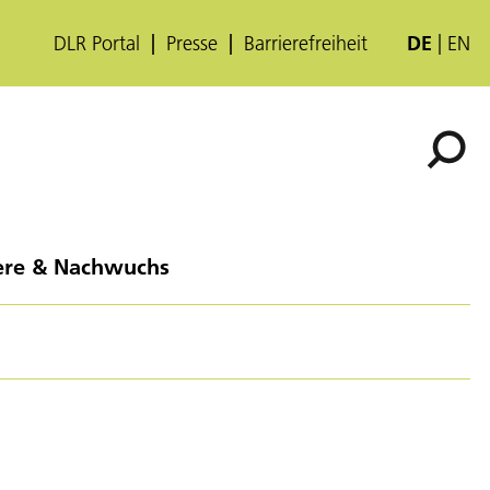
DLR Portal
Presse
Barrierefreiheit
DE
EN
ere & Nachwuchs