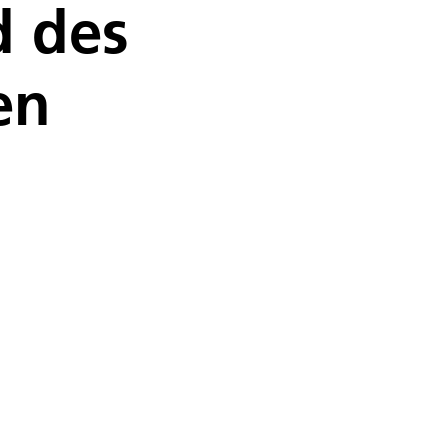
d des
en