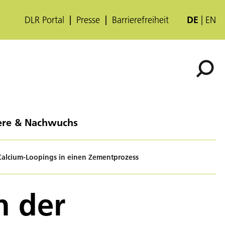
DLR Portal
Presse
Barrierefreiheit
DE
EN
ere & Nachwuchs
 Calcium-Loopings in einen Zementprozess
n der