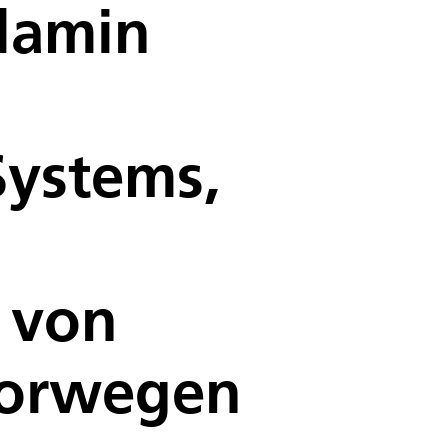
lamin
Systems,
t von
Norwegen