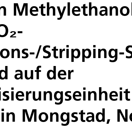
en Methylethano
O₂-
ons-/Stripping-
d auf der
isierungseinhei
in Mongstad, 