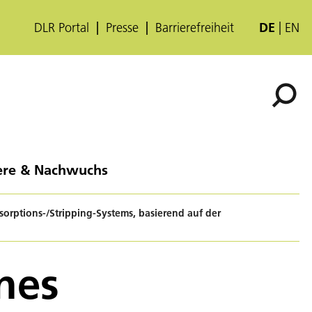
DLR Portal
Presse
Barrierefreiheit
DE
EN
ere & Nachwuchs
rptions-/Stripping-Systems, basierend auf der
nes