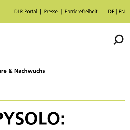
DLR Portal
Presse
Barrierefreiheit
DE
EN
ere & Nachwuchs
 PYSOLO: