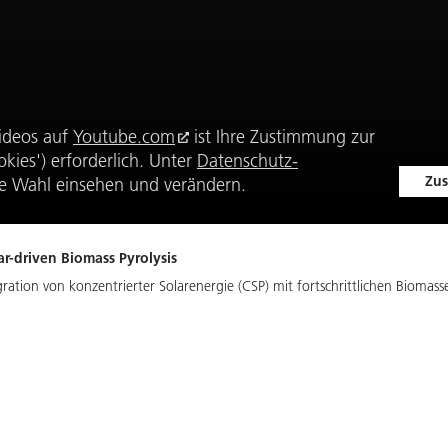
ideos auf
Youtube.com
ist Ihre Zustimmung zur
kies') erforderlich. Unter
Datenschutz-
Zus
e Wahl einsehen und verändern.
r-driven Biomass Pyrolysis
gration von konzentrierter Solarenergie (CSP) mit fortschrittlichen Biomas