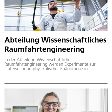
Abteilung Wissenschaftliches
Raumfahrtengineering
In der Abteilung Wissenschaftliches
Raumfahrtengineering werden Experimente zur
Untersuchung physikalischer Phänomene in
Schwerelosigkeit entwickelt, gefertigt und mit
digitalen Methoden begleitet. Unser zentrales
"fliegendes Labor" für Experimente und
Technologieerprobung unter Raumflugbedingungen
ist die Höhenforschungsrakete MAPHEUS.