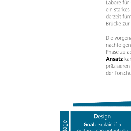
Labore für
ein starke
derzeit fü
Brücke zur
Die vorgen
nachfolgend
Phase zu a
Ansatz
kan
präzisiere
der Forsch