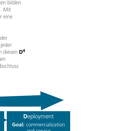
en bilden
. Mit
r eine
 der
 jeder
4
ch diesen
D
ten
bschluss