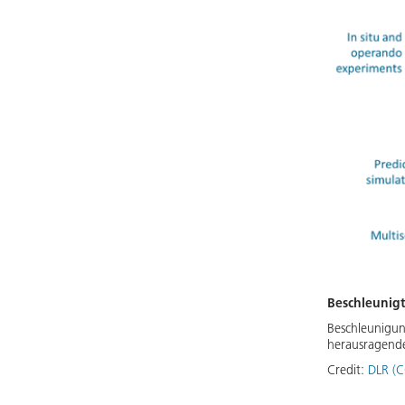
Beschleunig
Beschleunigun
herausragende
Credit:
DLR (C