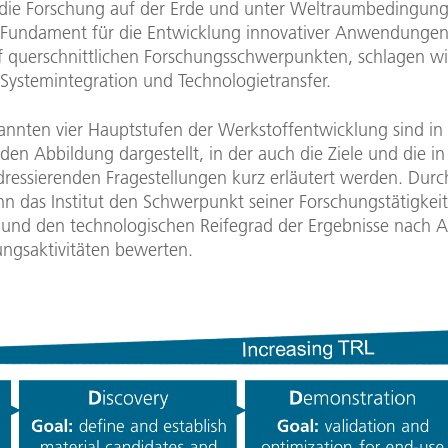
 die Forschung auf der Erde und unter Weltraumbedingung
s Fundament für die Entwicklung innovativer Anwendungen
nf querschnittlichen Forschungsschwerpunkten, schlagen wi
 Systemintegration und Technologietransfer.
annten vier Hauptstufen der Werkstoffentwicklung sind in
en Abbildung dargestellt, in der auch die Ziele und die in
dressierenden Fragestellungen kurz erläutert werden. Dur
n das Institut den Schwerpunkt seiner Forschungstätigkei
n und den technologischen Reifegrad der Ergebnisse nach A
ungsaktivitäten bewerten.