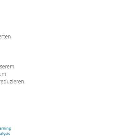
erten
nserem
 um
eduzieren.