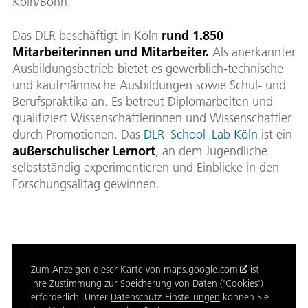
Köln/Bonn.
Das DLR beschäftigt in Köln
rund 1.850
Mitarbeiterinnen und Mitarbeiter.
Als anerkannter
Ausbildungsbetrieb bietet es gewerblich-technische
und kaufmännische Ausbildungen sowie Schul- und
Berufspraktika an. Es betreut Diplomarbeiten und
qualifiziert Wissenschaftlerinnen und Wissenschaftler
durch Promotionen. Das
DLR_School_Lab Köln
ist ein
außerschulischer Lernort
, an dem Jugendliche
selbstständig experimentieren und Einblicke in den
Forschungsalltag gewinnen.
Zum Anzeigen dieser Karte von
maps.google.com
ist
Ihre Zustimmung zur Speicherung von Daten ('Cookies')
erforderlich. Unter
Datenschutz-Einstellungen
können Sie