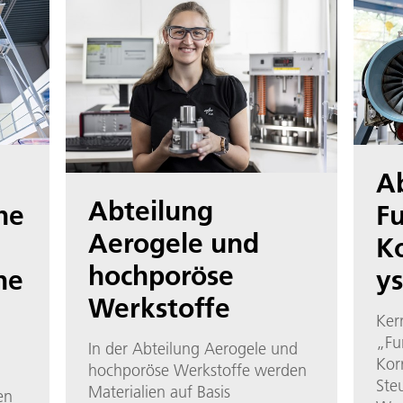
A
Abteilung
he
Fu
Aerogele und
Ko
hochporöse
ne
y
Werkstoffe
Ker
„Fu
In der Abteilung Aerogele und
Kor
hochporöse Werkstoffe werden
Ste
Materialien auf Basis
en