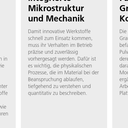
Mikrostruktur
G
und Mechanik
K
Damit innovative Werkstoffe
Die
schnell zum Einsatz kommen,
Gra
muss ihr Verhalten im Betrieb
befa
präzise und zuverlässig
Pul
 in
vorhergesagt werden. Dafür ist
der
ie
es wichtig, die physikalischen
dar
Prozesse, die im Material bei der
Mod
Beanspruchung ablaufen,
erg
nter
tiefgehend zu verstehen und
Arb
offe
quantitativ zu beschreiben.
Pla
wie
hren