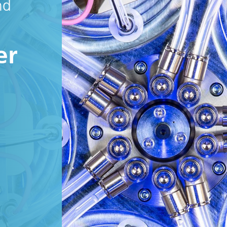
nd
er