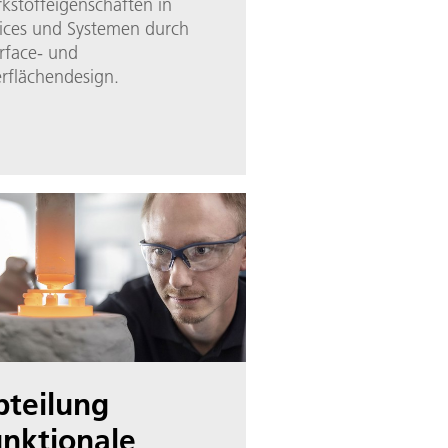
kstoffeigenschaften in
ices und Systemen durch
erface- und
rflächendesign.
bteilung
nktionale