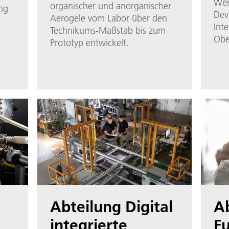
Wer
organischer und anorganischer
ng
Dev
Aerogele vom Labor über den
Int
Technikums-Maßstab bis zum
Obe
Prototyp entwickelt.
Abteilung Digital
A
integrierte
Fu