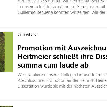
Am 16.07.2026 durften wir Herrn Staatssekretä
in unserem Institut empfangen. Gemeinsam mit u
Guillermo Requena konnten wir zeigen, wie d
Werkstoffentwicklung und Fertigungsprozessen di
gefertigter Komponenten bestimmt.
24. Juni 2026
Promotion mit Auszeichnu
Heitmeier schließt ihre Dis
summa cum laude ab
Wir gratulieren unserer Kollegin Linnea Heitmeie
Abschluss ihrer Promotion an der Heinrich-Heine-
Dissertation wurde sie mit der höchsten Ausze
bewertet.