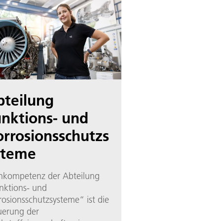
bteilung
nktions- und
rrosionsschutzs
steme
nkompetenz der Abteilung
nktions- und
rosionsschutzsysteme“ ist die
uerung der