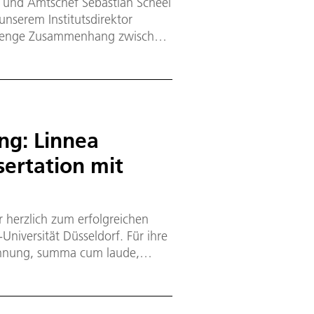
r und Amtschef Sebastian Scheel
nserem Institutsdirektor
er enge Zusammenhang zwischen
e Leistungsfähigkeit additiv
ng: Linnea
sertation mit
r herzlich zum erfolgreichen
Universität Düsseldorf. Für ihre
ichnung, summa cum laude,