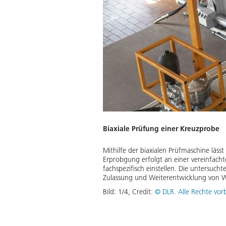
Biaxiale Prüfung einer Kreuzprobe
Mithilfe der biaxialen Prüfmaschine läs
gartige Einblicke in die innerste
Erprobgung erfolgt an einer vereinfachte
hlern und Ausscheidungen auf
fachspezifisch einstellen. Die untersuch
Zulassung und Weiterentwicklung von W
Bild:
1
/
4
,
Credit:
© DLR. Alle Rechte vor