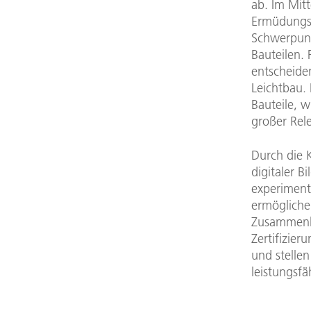
ab. Im Mit
Ermüdungse
Schwerpunkt
Bauteilen. 
entscheide
Leichtbau. 
Bauteile, 
großer Rel
Durch die 
digitaler B
experiment
ermögliche
Zusammenhä
Zertifizie
und stellen
leistungsfä