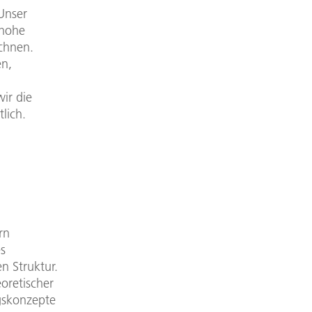
 Unser
 hohe
chnen.
en,
ir die
lich.
rn
es
n Struktur.
oretischer
gskonzepte