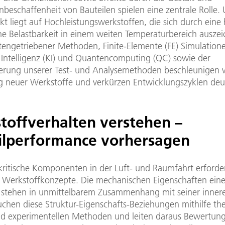
beschaffenheit von Bauteilen spielen eine zentrale Rolle.
t liegt auf Hochleistungswerkstoffen, die sich durch eine
e Belastbarkeit in einem weiten Temperaturbereich auszei
atengetriebener Methoden, Finite-Elemente (FE) Simulation
r Intelligenz (KI) und Quantencomputing (QC) sowie der
erung unserer Test- und Analysemethoden beschleunigen w
g neuer Werkstoffe und verkürzen Entwicklungszyklen deut
toffverhalten verstehen –
ilperformance vorhersagen
skritische Komponenten in der Luft- und Raumfahrt erforde
he Werkstoffkonzepte. Die mechanischen Eigenschaften ein
 stehen in unmittelbarem Zusammenhang mit seiner innere
uchen diese Struktur-Eigenschafts-Beziehungen mithilfe the
d experimentellen Methoden und leiten daraus Bewertun