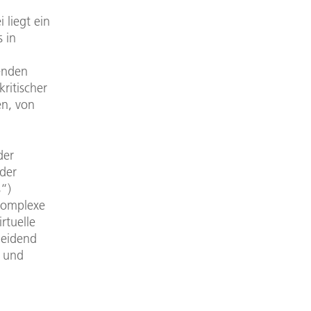
liegt ein
 in
enden
kritischer
en, von
der
 der
s“)
komplexe
rtuelle
heidend
n und