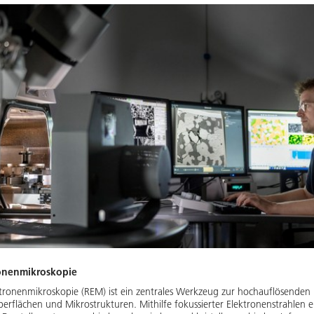
ronenmikroskopie
ktronenmikroskopie (REM) ist ein zentrales Werkzeug zur hochauflösende
erflächen und Mikrostrukturen. Mithilfe fokussierter Elektronenstrahlen e