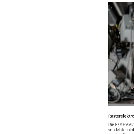
Rasterelekt
Die Rasterele
von Materialob