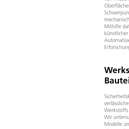
Oberflächen
Schwerpunk
mechanisch
Mithilfe d
künstliche
Automatisi
Erforschun
Werks
Baute
Sicherheit
verlässlic
Werkstoffs
Wir unters
Modelle un