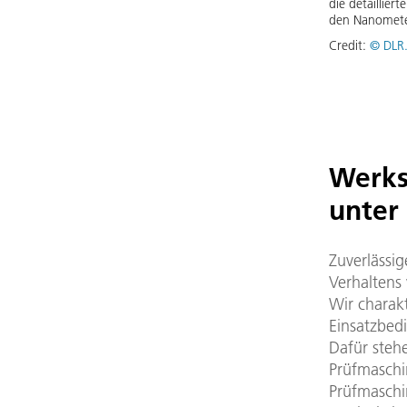
die detaillier
den Nanomete
Credit:
© DLR.
Werks
unter
Zuverlässi
Verhaltens
Wir charakt
Einsatzbed
Dafür steh
Prüfmaschi
Prüfmaschi