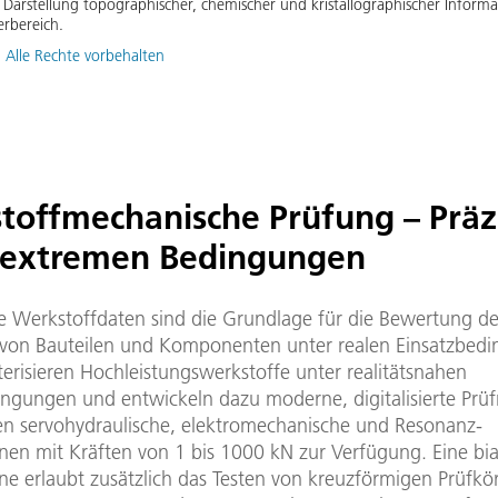
te Darstellung topographischer, chemischer und kristallographischer Informa
rbereich.
 Alle Rechte vorbehalten
toffmechanische Prüfung – Präz
 extremen Bedingungen
ge Werkstoffdaten sind die Grundlage für die Bewertung d
 von Bauteilen und Komponenten unter realen Einsatzbed
erisieren Hochleistungswerkstoffe unter realitätsnahen
ingungen und entwickeln dazu moderne, digitalisierte Pr
en servohydraulische, elektromechanische und Resonanz-
nen mit Kräften von 1 bis 1000 kN zur Verfügung. Eine bia
ne erlaubt zusätzlich das Testen von kreuzförmigen Prüfkö