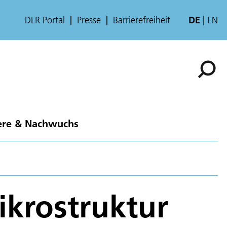
DLR Portal
Presse
Barrierefreiheit
DE
EN
ere & Nachwuchs
ikrostruktur