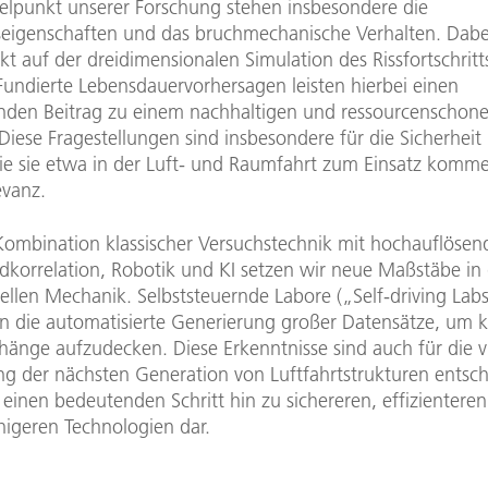
telpunkt unserer Forschung stehen insbesondere die
igenschaften und das bruchmechanische Verhalten. Dabei 
 auf der dreidimensionalen Simulation des Rissfortschritts
Fundierte Lebensdauervorhersagen leisten hierbei einen
nden Beitrag zu einem nachhaltigen und ressourcenschon
Diese Fragestellungen sind insbesondere für die Sicherheit 
wie sie etwa in der Luft- und Raumfahrt zum Einsatz komm
evanz.
Kombination klassischer Versuchstechnik mit hochauflösen
ildkorrelation, Robotik und KI setzen wir neue Maßstäbe in
ellen Mechanik. Selbststeuernde Labore („Self-driving Lab
n die automatisierte Generierung großer Datensätze, um 
nge aufzudecken. Diese Erkenntnisse sind auch für die vi
rung der nächsten Generation von Luftfahrtstrukturen entsc
 einen bedeutenden Schritt hin zu sichereren, effizientere
higeren Technologien dar.