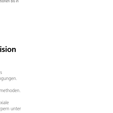
tionen bis in
ision
es
ingungen.
üfmethoden.
xiale
rpern unter