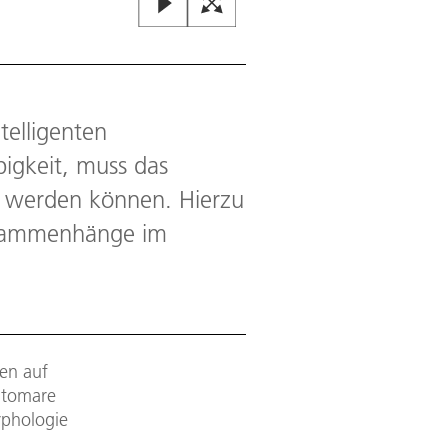
telligenten
bigkeit, muss das
t werden können. Hierzu
Zusammenhänge im
en auf
 atomare
rphologie