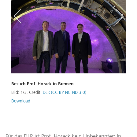
Besuch Prof. Horack in Bremen
Bild:
1
/
3
,
Credit:
DLR (CC BY-NC-ND 3.0)
Download
Für das DLR ist Prof. Horack kein Unbekannter: In