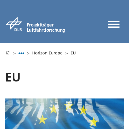
Projektträger
Luftfahrtforschung
>
>
Horizon Europe
>
EU
EU