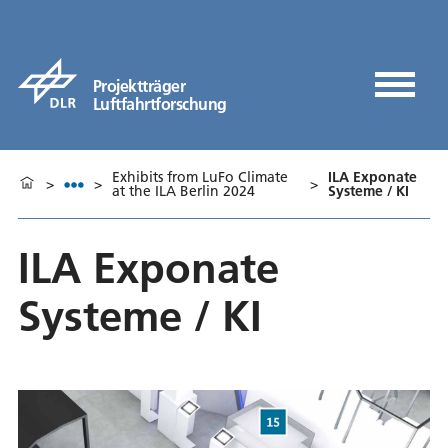
Projektträger
Luftfahrtforschung
Exhibits from LuFo Climate
ILA Exponate
>
>
>
at the ILA Berlin 2024
Systeme / KI
ILA Exponate
Systeme / KI