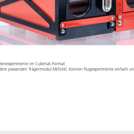
aketenexperimente im CubeSat-Format.
d dem passenden Trägermodul MOSAIC können Flugexperimente einfach un