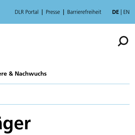
DLR Portal
Presse
Barrierefreiheit
DE
EN
ere & Nachwuchs
äger