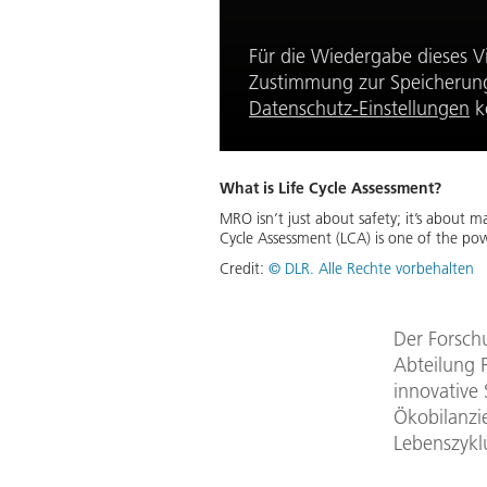
Für die Wiedergabe dieses V
Zustimmung zur Speicherung 
Datenschutz-Einstellungen
k
What is Life Cycle Assessment?
MRO isn’t just about safety; it’s about ma
Cycle Assessment (LCA) is one of the pow
Credit:
© DLR. Alle Rechte vorbehalten
Der Forsc
Abteilung 
innovative 
Ökobilanzi
Lebenszykl