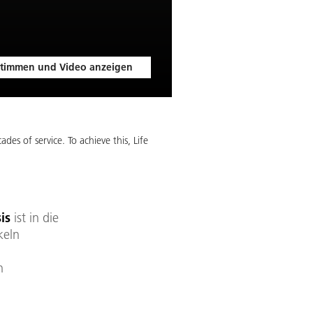
timmen und Video anzeigen
des of service. To achieve this, Life
is
ist in die
keln
n