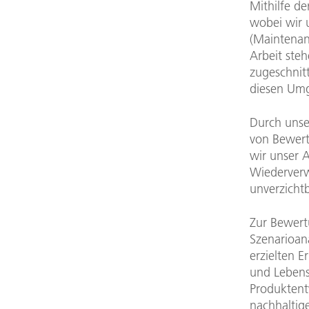
Mithilfe d
wobei wir 
(Maintenan
Arbeit ste
zugeschnit
diesen Umg
Durch unse
von Bewert
wir unser 
Wiederverw
unverzichtb
Zur Bewert
Szenarioana
erzielten 
und Lebens
Produktent
nachhaltige