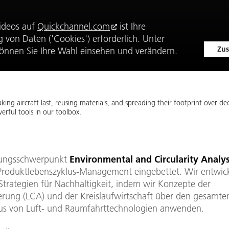
ideos auf
Quickchannel.com
ist Ihre
von Daten ('Cookies') erforderlich. Unter
Zus
önnen Sie Ihre Wahl einsehen und verändern.
king aircraft last, reusing materials, and spreading their footprint over deca
erful tools in our toolbox.
hungsschwerpunkt
Environmental and Circularity Analys
Produktlebenszyklus-Management eingebettet. Wir entwic
Strategien für Nachhaltigkeit, indem wir Konzepte der
erung (LCA) und der Kreislaufwirtschaft über den gesamte
us von Luft- und Raumfahrttechnologien anwenden.