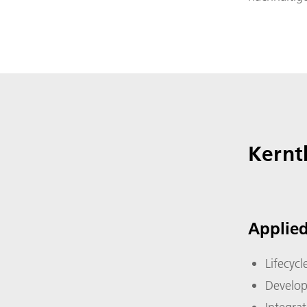
Kern
Applied
Lifecyc
Develop