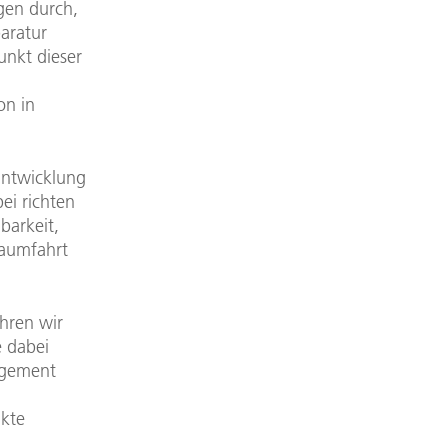
gen durch,
aratur
unkt dieser
on in
Entwicklung
ei richten
barkeit,
Raumfahrt
hren wir
e dabei
nagement
ukte