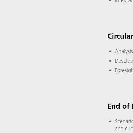
Integrat
Circul
Analysi
Develop
Foresigh
End of 
Scenari
and cir