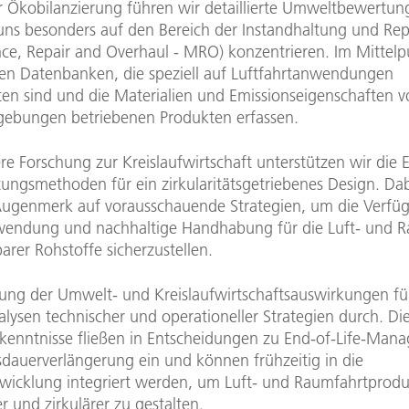
er Ökobilanzierung führen wir detaillierte Umweltbewertun
uns besonders auf den Bereich der Instandhaltung und Rep
ce, Repair and Overhaul - MRO) konzentrieren. Im Mittelp
hen Datenbanken, die speziell auf Luftfahrtanwendungen
ten sind und die Materialien und Emissionseigenschaften v
ebungen betriebenen Produkten erfassen.
re Forschung zur Kreislaufwirtschaft unterstützen wir die 
ungsmethoden für ein zirkularitätsgetriebenes Design. Dab
Augenmerk auf vorausschauende Strategien, um die Verfüg
endung und nachhaltige Handhabung für die Luft- und 
arer Rohstoffe sicherzustellen.
ung der Umwelt- und Kreislaufwirtschaftsauswirkungen fü
lysen technischer und operationeller Strategien durch. Di
Erkenntnisse fließen in Entscheidungen zu End-of-Life-Ma
dauerverlängerung ein und können frühzeitig in die
wicklung integriert werden, um Luft- und Raumfahrtprod
r und zirkulärer zu gestalten.