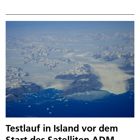
einer benutzerfreundlichen Toolbox für die Simulation
aktueller und zukünftiger
Erdbeobachtungsinstrumente im sichtbaren und
infraroten Spektralbereich. Das Projekt wurde am
DLR Institut für Physik der Atmosphäre (IPA) in
Kooperation mit der Ludwig-Maximilians-Universität
(LMU) in München und dem DLR Institut für
Methodik der Fernerkundung (IMF) durchgeführt.
Testlauf in Island vor dem
Start des Satelliten ADM-