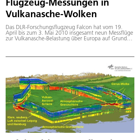
Flugzeug-Messungen in
Vulkanasche-Wolken
Das DLR-Forschungsflugzeug Falcon hat vom 19.
April bis zum 3. Mai 2010 insgesamt neun Messflüge
zur Vulkanasche-Belastung über Europa auf Grund
des Ausbruchs des isländischen Eyjafjalla
durchgeführt. Aus den Messungen lassen sich auch
Maßnahmen für die bessere Organisation des
Luftverkehrs bei Vulkanausbrüchen ableiten. In
Zukunft wird es Grenzwerte für die sichere Luftfahrt
geben. Die Vorhersagen müssen dann nicht nur die
Anwesenheit einer Aschewolke vorhersagen, sondern
auch die Masse-Konzentration, was, wie auch
Modellierer in anderen Instituten betonen, viel
schwieriger ist. Die Notwendigkeit für den Betrieb
eines Notfall-Flugzeuges, nicht nur für Vulkanasche,
sondern auch für andere Gefahren, ist klar belegt.
Damit kann, wie der Fall zeigt, Milliardenschäden von
der europäischen Volkswirtschaft abgewendet
werden.