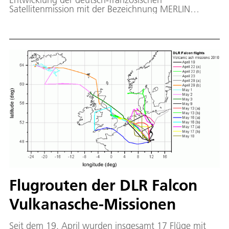
Satellitenmission mit der Bezeichnung MERLIN
(Methane Remote Sensing Lidar Mission) wesentlich
beteiligt. Während dreier Jahre soll demonstriert
werden, dass sich mit aktiven
Fernerkundungsmethoden rund um den Globus
regionale Strukturen von Emissionen des
atmosphärischen Spurengases Methan und deren
zeitliche Änderung mit guter Genauigkeit erfassen
lassen. Als ein effektives Treibhausgas ist Methan eine
wichtige Komponente im Zusammenhang mit der
globalen Klimaänderung.
Flugrouten der DLR Falcon
Vulkanasche-Missionen
Seit dem 19. April wurden insgesamt 17 Flüge mit