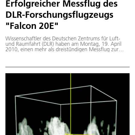
Erfolgreicher Messflug des
DLR-Forschungsflugzeugs
"Falcon 20E"
Wissenschaftler des Deutschen Zentrums für Luft-
und Raumfahrt (DLR) haben am Montag, 19. April
2010, einen mehr als dreistündigen Messflug zur
Vulkanasche-Wolke über Deutschland durchgeführt.
Während des Fluges wurden Höhe, Ausdehnung und
Zusammensetzung der Aschewolke in verschiedenen
Höhen gemessen. Das LIDAR Bild zeigt die
horizontale und vertikale Verteilung der Vulkanasche
während des Fluges des DLR-Forschungsflugzeug
"Falcon 20E" von Oberpfaffenhofen nach Leipzig,
dann über Hamburg nach Bilthoven (Niederlande)
und zurück über Stuttgart nach Oberpfaffenhofen.