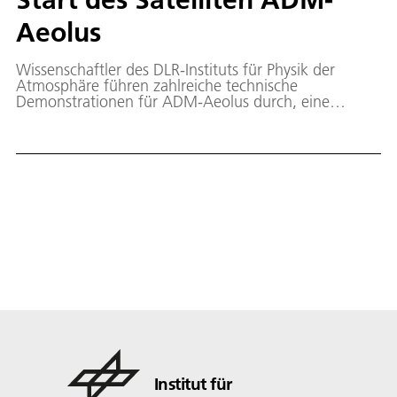
Aeolus
Wissenschaftler des DLR-Instituts für Physik der
Atmosphäre führen zahlreiche technische
Demonstrationen für ADM-Aeolus durch, eine
meteorologische Satelliten-Mission der Europäischen
Weltraumorganisation ESA. Für die letzte
Versuchsreihe reisten die Forscher nun nach Island.
Durch die Nähe zu Grönland und dem atlantischen
Sturmtiefgebiet wurde die Insel zum perfekten Ort
für die Testläufe mit dem DLR-Forschungsflugzeug
Falcon.
Institut für