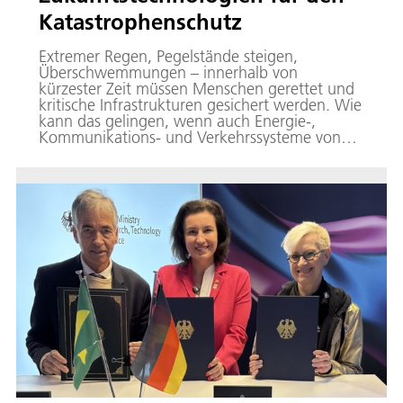
Katastrophenschutz
Extremer Regen, Pegelstände steigen,
Überschwemmungen – innerhalb von
kürzester Zeit müssen Menschen gerettet und
kritische Infrastrukturen gesichert werden. Wie
kann das gelingen, wenn auch Energie-,
Kommunikations- und Verkehrssysteme von
der Katastrophe betroffen sind? Wer
koordiniert dann die Einsatzkräfte und stellt
Lageinformationen bereit? 16 DLR-Institute
haben jetzt gezeigt, wie neue Technologien die
Prozesse im Katastrophenschutz stärken und
verbessern können.