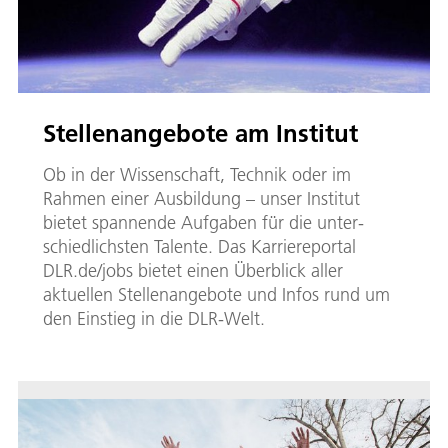
Stellenangebote am Institut
Ob in der Wis­sen­schaft­, Tech­ni­k oder im
Rahmen einer Ausbildung – unser Institut
bietet span­nen­de Auf­ga­ben für die un­ter­
schied­lichs­ten Ta­len­te. Das Karriereportal
DLR.de/jobs bietet einen Überblick al­ler
aktuellen Stel­len­an­ge­bo­te und In­fos rund um
den Ein­stieg in die DLR-Welt.