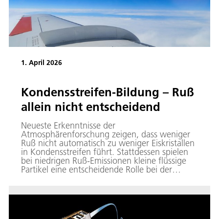
1. April 2026
Kondensstreifen-Bildung – Ruß
allein nicht entscheidend
Neueste Erkenntnisse der
Atmosphärenforschung zeigen, dass weniger
Ruß nicht automatisch zu weniger Eiskristallen
in Kondensstreifen führt. Stattdessen spielen
bei niedrigen Ruß-Emissionen kleine flüssige
Partikel eine entscheidende Rolle bei der
Bildung von Kondensstreifen. Dies wurde bei
Messflügen des DLR in Zusammenarbeit mit
Airbus und CFM International im Frühjahr
2023 nachgewiesen.