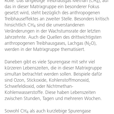
Rolle. Das langlebige Treibhausgas Methan (CH
), auf
4
das in dieser Matrixgruppe ein besonderer Fokus
gesetzt wird, steht bezüglich des anthropogenen
Treibhauseffektes an zweiter Stelle. Besonders kritisch
hinsichtlich CH
sind die unverstandenen
4
Veränderungen in der Wachstumsrate der letzten
Jahrzehnte. Auch die Quellen des drittwichtigsten
anthropogenen Treibhausgases, Lachgas (N
O),
2
werden in der Matrixgruppe thematisiert.
Daneben gibt es viele Spurengase mit sehr viel
kürzeren Lebenszeiten, die in dieser Matrixgruppe
simultan betrachtet werden sollen. Beispiele dafür
sind Ozon, Stickoxide, Kohlenstoffmonoxid,
Schwefeldioxid, oder Nichtmethan-
Kohlenwasserstoffe. Diese haben Lebenszeiten
zwischen Stunden, Tagen und mehreren Wochen.
Sowohl CH
als auch kurzlebige Spurengase
4