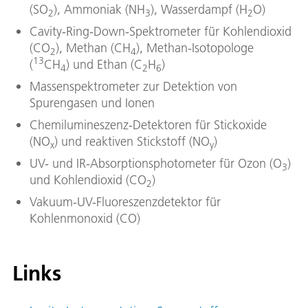
(SO
), Ammoniak (NH
), Wasserdampf (H
O)
2
3
2
Cavity-Ring-Down-Spektrometer für Kohlendioxid
(CO
), Methan (CH
), Methan-Isotopologe
2
4
13
(
CH
) und Ethan (C
H
)
4
2
6
Massenspektrometer zur Detektion von
Spurengasen und Ionen
Chemilumineszenz-Detektoren für Stickoxide
(NO
) und reaktiven Stickstoff (NO
)
x
y
UV- und IR-Absorptionsphotometer für Ozon (O
)
3
und Kohlendioxid (CO
)
2
Vakuum-UV-Fluoreszenzdetektor für
Kohlenmonoxid (CO)
Links