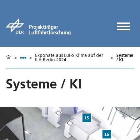
Projektträger
Luftfahrtforschung
Exponate aus LuFo Klima auf der
Systeme
>
>
>
ILA Berlin 2024
/ KI
Systeme / KI