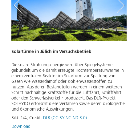
Solartürme in Jülich im Versuchsbetrieb
Solar
Die solare Strahlungsenergie wird über Spiegelsysteme
Vor d
gebündelt um die damit erzeugte Hochtemperaturwärme in
beweg
einem zentralen Reaktor im Solarturm zur Spaltung von
ein, 
hler
Gasen wie Wasserdampf oder Kohlenwasserstoffen zu
größe
önnen
nutzen. Aus deren Bestandteilen werden in einem weiteren
Solar
Schritt nachhaltige Kraftstoffe für die Luftfahrt, Schifffahrt
Turm 
oder den Schwerlastverkehr produziert. Das DLR-Projekt
Versu
SOLHYKO erforscht diese Verfahren sowie deren ökologische
Multi
und ökonomische Auswirkungen.
Seite.
Bild:
1
/
4
,
Credit:
DLR (CC BY-NC-ND 3.0)
Bild:
Download
Down