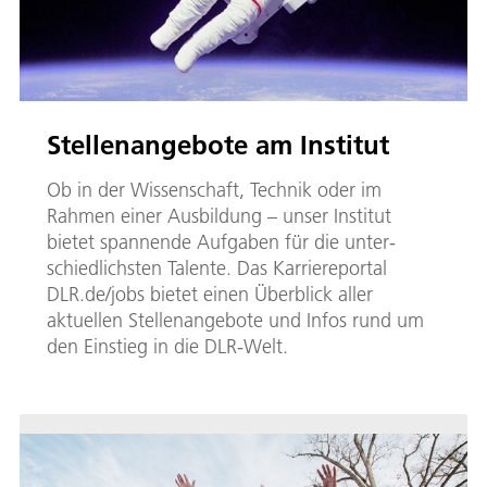
Stellenangebote am Institut
Ob in der Wis­sen­schaft­, Tech­ni­k oder im
Rahmen einer Ausbildung – unser Institut
bietet span­nen­de Auf­ga­ben für die un­ter­
schied­lichs­ten Ta­len­te. Das Karriereportal
DLR.de/jobs bietet einen Überblick al­ler
aktuellen Stel­len­an­ge­bo­te und In­fos rund um
den Ein­stieg in die DLR-Welt.