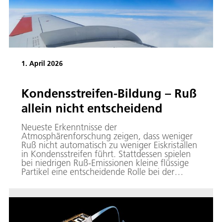
1. April 2026
Kondensstreifen-Bildung – Ruß
allein nicht entscheidend
Neueste Erkenntnisse der
Atmosphärenforschung zeigen, dass weniger
Ruß nicht automatisch zu weniger Eiskristallen
in Kondensstreifen führt. Stattdessen spielen
bei niedrigen Ruß-Emissionen kleine flüssige
Partikel eine entscheidende Rolle bei der
Bildung von Kondensstreifen. Dies wurde bei
Messflügen des DLR in Zusammenarbeit mit
Airbus und CFM International im Frühjahr
2023 nachgewiesen.