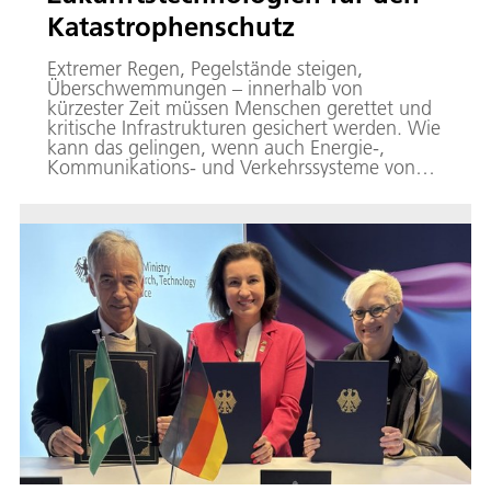
Katastrophenschutz
Extremer Regen, Pegelstände steigen,
Überschwemmungen – innerhalb von
kürzester Zeit müssen Menschen gerettet und
kritische Infrastrukturen gesichert werden. Wie
kann das gelingen, wenn auch Energie-,
Kommunikations- und Verkehrssysteme von
der Katastrophe betroffen sind? Wer
koordiniert dann die Einsatzkräfte und stellt
Lageinformationen bereit? 16 DLR-Institute
haben jetzt gezeigt, wie neue Technologien die
Prozesse im Katastrophenschutz stärken und
verbessern können.