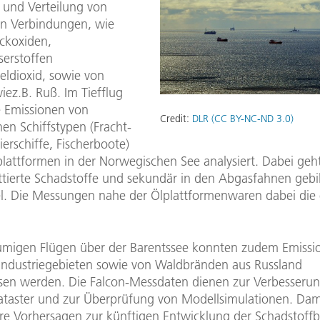
 und Verteilung von
n Verbindungen, wie
ickoxiden,
erstoffen
ldioxid, sowie von
wiez.B. Ruß. Im Tiefflug
 Emissionen von
Credit:
DLR (CC BY-NC-ND 3.0)
en Schiffstypen (Fracht-
erschiffe, Fischerboote)
lattformen in der Norwegischen See analysiert. Dabei geh
ttierte Schadstoffe und sekundär in den Abgasfahnen gebi
el. Die Messungen nahe der Ölplattformenwaren dabei die 
umigen Flügen über der Barentssee konnten zudem Emissi
 Industriegebieten sowie von Waldbränden aus Russland
en werden. Die Falcon-Messdaten dienen zur Verbesserun
ataster und zur Überprüfung von Modellsimulationen. Da
here Vorhersagen zur künftigen Entwicklung der Schadstoff