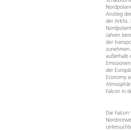
Nordpolarr
Anstieg der
der Arktis
Nordpolarm
Jahren ber
der transpo
zunehmen. 
außerhalb d
Emissionen
der Europä
Economy and
Atmosphäre
Falcon in d
Die Falcon
Nordnorweg
untersucht