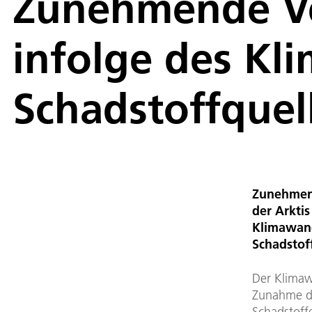
Zunehmende Ve
infolge des Kl
Schadstoffquel
Zunehmen
der Arktis
Klimawand
Schadstof
Der Klimaw
Zunahme d
Schadstoffe