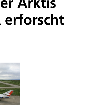
r Arktis
 erforscht