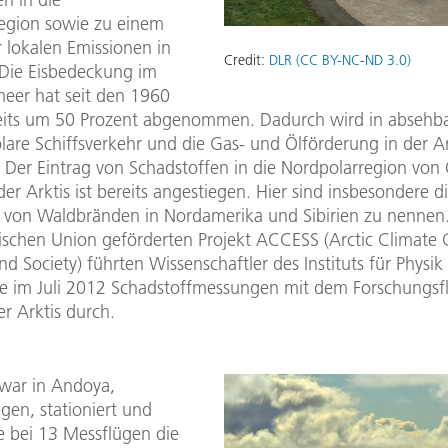
egion sowie zu einem
 lokalen Emissionen in
Credit:
DLR (CC BY-NC-ND 3.0)
. Die Eisbedeckung im
eer hat seit den 1960
eits um 50 Prozent abgenommen. Dadurch wird in absehba
lare Schiffsverkehr und die Gas- und Ölförderung in der Ar
Der Eintrag von Schadstoffen in die Nordpolarregion von 
er Arktis ist bereits angestiegen. Hier sind insbesondere d
 von Waldbränden in Nordamerika und Sibirien zu nennen
ischen Union geförderten Projekt ACCESS (Arctic Climate
 Society) führten Wissenschaftler des Instituts für Physik
 im Juli 2012 Schadstoffmessungen mit dem Forschungsf
er Arktis durch.
 war in Andoya,
en, stationiert und
e bei 13 Messflügen die