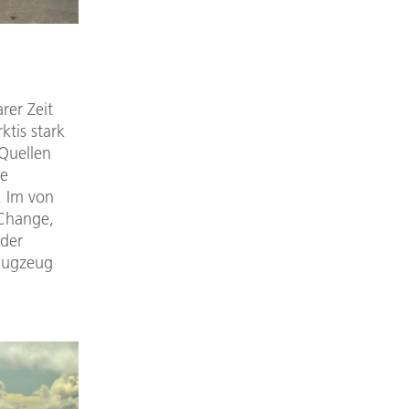
rer Zeit
ktis stark
Quellen
ie
. Im von
 Change,
 der
lugzeug