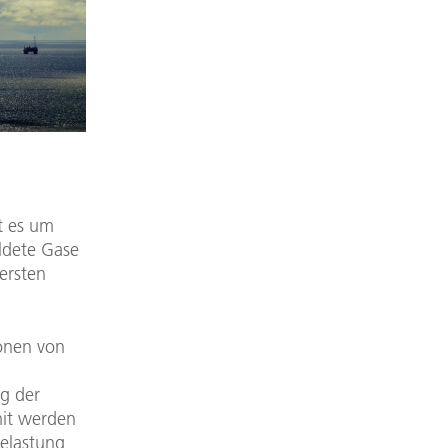
t es um
ldete Gase
ersten
onen von
g der
mit werden
belastung