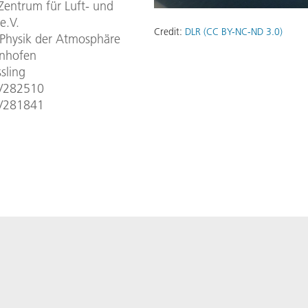
Zentrum für Luft- und
e.V.
Credit:
DLR (CC BY-NC-ND 3.0)
r Physik der Atmosphäre
enhofen
sling
3/282510
3/281841