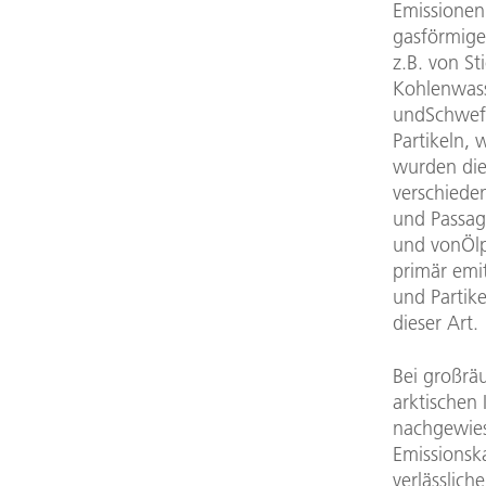
Emissionen
gasförmige
z.B. von St
Kohlenwass
undSchwefe
Partikeln, 
wurden die
verschieden
und Passagi
und vonÖlp
primär emi
und Partik
dieser Art.
Bei großrä
arktischen
nachgewies
Emissionsk
verlässlic