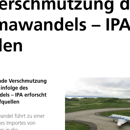
rschmutzung de
imawandels – IPA
len
de Verschmutzung
 infolge des
els – IPA erforscht
fquellen
andel führt zu einer
es Importes von
n in die