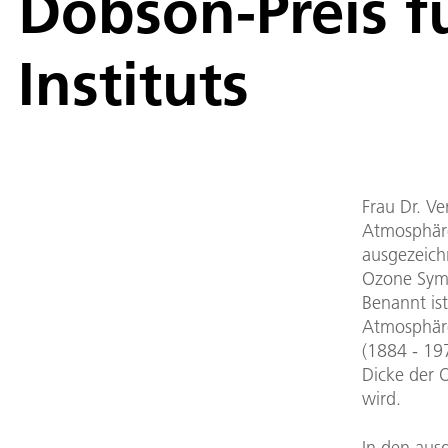
Dobson-Preis f
Instituts
Frau Dr. Ve
Atmosphär
ausgezeich
Ozone Sym
Benannt ist
Atmosphäre
(1884 - 19
Dicke der 
wird.
In den aus