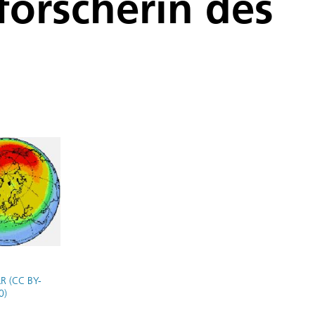
orscherin des
R (CC BY-
0)