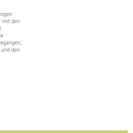
ungen
r mit den
1.
ie
gegangen,
) und den