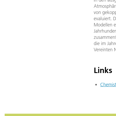
Atmosphäre
von gekopp
evaluiert. 
Modellen e
Jahrhundert
zusammenfa
die im Jah
Vereinten 
Links
Chemist