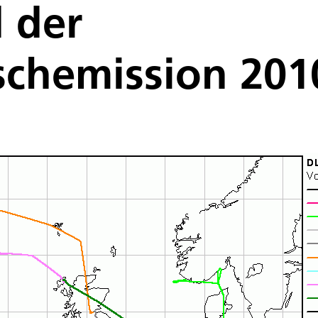
 der
schemission 201