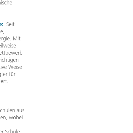
mische
. Seit
e,
rgie. Mit
eilweise
wettbewerb
wichtigen
ive Weise
ter für
ert.
Schulen aus
hen, wobei
r Schule,