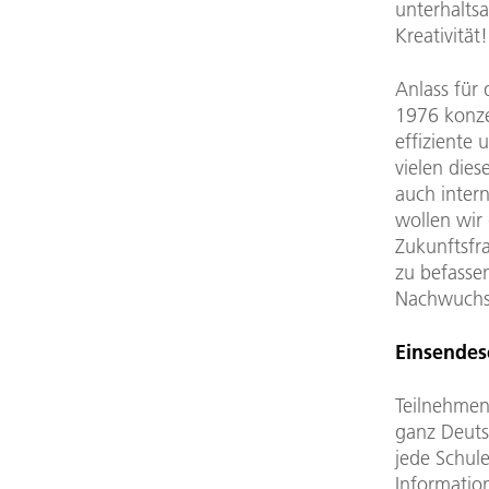
unterhaltsa
Kreativität!
Anlass für 
1976 konze
effiziente
vielen dies
auch inter
wollen wir
Zukunftsfr
zu befassen
Nachwuchsf
Einsendesc
Teilnehmen
ganz Deuts
jede Schule
Informatio