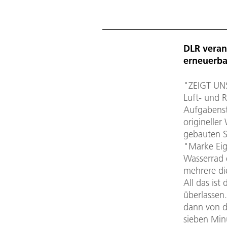
DLR veran
erneuerba
"ZEIGT UNS
Luft- und 
Aufgabenst
origineller
gebauten S
"Marke Eig
Wasserrad 
mehrere di
All das is
überlassen
dann von d
sieben Min