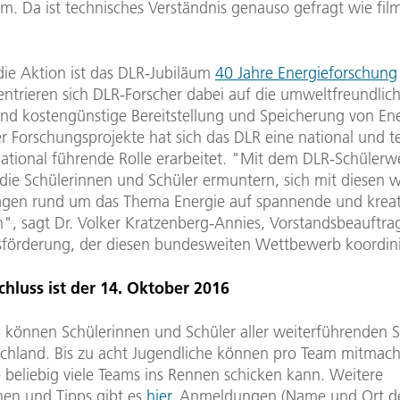
m. Da ist technisches Verständnis genauso gefragt wie fil
die Aktion ist das DLR-Jubiläum
40 Jahre Energieforschung
ntrieren sich DLR-Forscher dabei auf die umweltfreundlich
 und kostengünstige Bereitstellung und Speicherung von Ene
er Forschungsprojekte hat sich das DLR eine national und t
national führende Rolle erarbeitet. "Mit dem DLR-Schüler
 die Schülerinnen und Schüler ermuntern, sich mit diesen 
agen rund um das Thema Energie auf spannende und kreat
", sagt Dr. Volker Kratzenberg-Annies, Vorstandsbeauftrag
örderung, der diesen bundesweiten Wettbewerb koordini
hluss ist der 14. Oktober 2016
 können Schülerinnen und Schüler aller weiterführenden 
chland. Bis zu acht Jugendliche können pro Team mitmac
 beliebig viele Teams ins Rennen schicken kann. Weitere
nen und Tipps gibt es
hier
. Anmeldungen (Name und Ort de