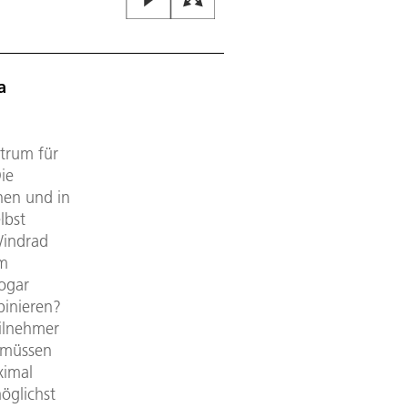
a
trum für
ie
nen und in
lbst
Windrad
em
ogar
binieren?
eilnehmer
e müssen
ximal
öglichst