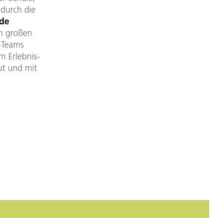
 durch die
de
em großen
-Teams
m Erlebnis-
ut und mit