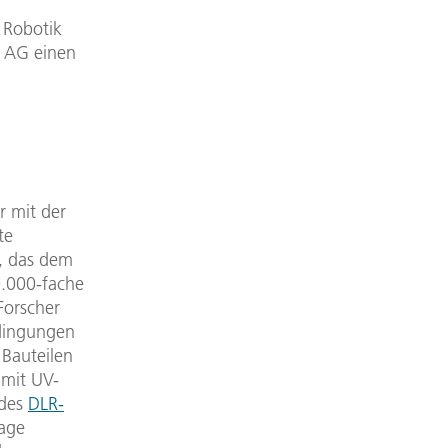
 Robotik
 AG einen
r mit der
te
t, das dem
0.000-fache
Forscher
dingungen
 Bauteilen
 mit UV-
 des
DLR-
age