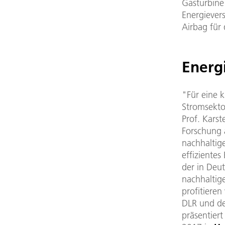
Gasturbine
Energiever
Airbag für
Energ
"Für eine 
Stromsekto
Prof. Kars
Forschung 
nachhaltig
effizientes
der in Deu
nachhaltige
profitiere
DLR und de
präsentier