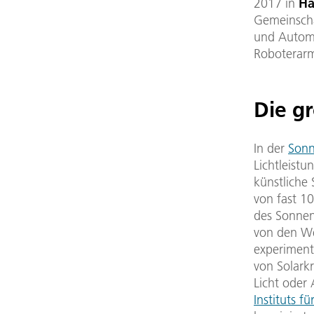
2017 in
Ha
Gemeinsch
und Automa
Roboterarm
Die g
In der
Sonn
Lichtleistu
künstliche
von fast 1
des Sonnenl
von den We
experiment
von Solark
Licht oder
Instituts f