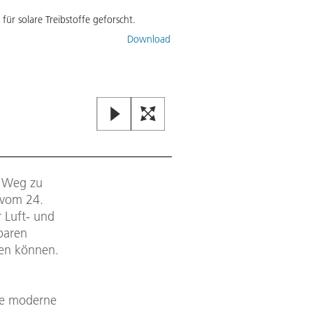
für solare Treibstoffe geforscht.
Download
m Weg zu
 vom 24.
r Luft- und
baren
den können.
ine moderne