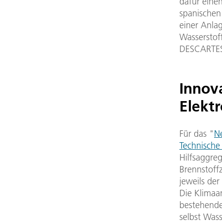
dafür eine
spanischen
einer Anla
Wasserstoff
DESCARTES-
Innov
Elekt
Für das "
N
Technisch
Hilfsaggreg
Brennstoff
jeweils der
Die Klimaan
bestehende 
selbst Was