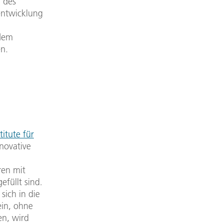
a des
entwicklung
 dem
n.
titute für
novative
ren mit
efüllt sind.
sich in die
ein, ohne
en, wird