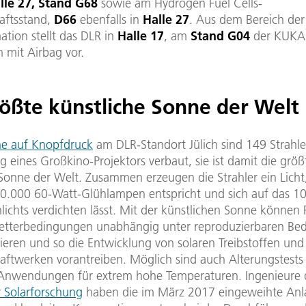
lle 27, Stand G68
sowie am Hydrogen Fuel Cells-
aftsstand,
D66
ebenfalls in
Halle 27
. Aus dem Bereich der
tion stellt das DLR in
Halle 17
, am
Stand G04
der KUKA
 mit Airbag vor.
rößte künstliche Sonne der Welt
e auf Knopfdruck
am DLR-Standort Jülich sind 149 Strahle
ng eines Großkino-Projektors verbaut, sie ist damit die größ
 Sonne der Welt. Zusammen erzeugen die Strahler ein Lich
00.000 60-Watt-Glühlampen entspricht und sich auf das 1
ichts verdichten lässt. Mit der künstlichen Sonne können 
tterbedingungen unabhängig unter reproduzierbaren Be
ieren und so die Entwicklung von solaren Treibstoffen und
raftwerken vorantreiben. Möglich sind auch Alterungstests
 Anwendungen für extrem hohe Temperaturen. Ingenieure
ür Solarforschung
haben die im März 2017 eingeweihte Anl