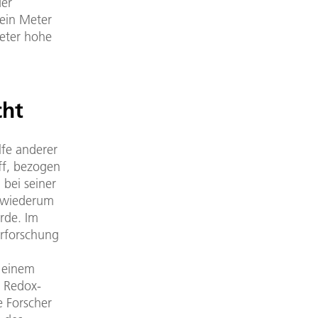
der
 ein Meter
Meter hohe
cht
lfe anderer
ff, bezogen
 bei seiner
 wiederum
rde. Im
arforschung
t einem
e Redox-
e Forscher