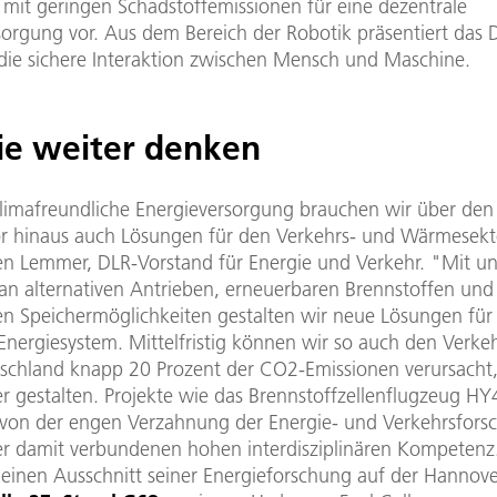
 mit geringen Schadstoffemissionen für eine dezentrale
sorgung vor. Aus dem Bereich der Robotik präsentiert das 
 die sichere Interaktion zwischen Mensch und Maschine.
ie weiter denken
klimafreundliche Energieversorgung brauchen wir über den
r hinaus auch Lösungen für den Verkehrs- und Wärmesekt
ten Lemmer, DLR-Vorstand für Energie und Verkehr. "Mit un
an alternativen Antrieben, erneuerbaren Brennstoffen und
en Speichermöglichkeiten gestalten wir neue Lösungen für
 Energiesystem. Mittelfristig können wir so auch den Verkeh
tschland knapp 20 Prozent der CO2-Emissionen verursacht
r gestalten. Projekte wie das Brennstoffzellenflugzeug HY
n von der engen Verzahnung der Energie- und Verkehrsfors
r damit verbundenen hohen interdisziplinären Kompetenz
t einen Ausschnitt seiner Energieforschung auf der Hannov