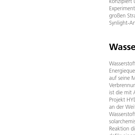
konzipiert
Experiment
großen Str
Synlight-A
Wasse
Wasserstoff
Energieque
auf seine M
Verbrennun
ist die mi
Projekt HY
an der Wei
Wasserstof
solarchemi
Reaktion d