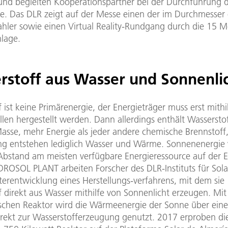
 und begleiten Kooperationspartner bei der Durchführung 
e. Das DLR zeigt auf der Messe einen der im Durchmesser
ahler sowie einen Virtual Reality-Rundgang durch die 15 
nlage.
rstoff aus Wasser und Sonnenli
 ist keine Primärenergie, der Energieträger muss erst mithi
llen hergestellt werden. Dann allerdings enthält Wassersto
asse, mehr Energie als jeder andere chemische Brennstoff,
g entstehen lediglich Wasser und Wärme. Sonnenenergie
t Abstand am meisten verfügbare Energieressource auf der E
DROSOL PLANT arbeiten Forscher des DLR-Instituts für Sol
terentwicklung eines Herstellungs-verfahrens, mit dem sie
f direkt aus Wasser mithilfe von Sonnenlicht erzeugen. Mi
schen Reaktor wird die Wärmeenergie der Sonne über ein
irekt zur Wasserstofferzeugung genutzt. 2017 erproben di