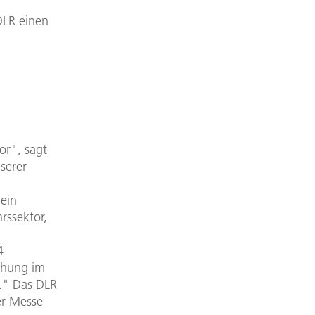
DLR einen
or", sagt
serer
 ein
rssektor,
,
4
chung im
." Das DLR
er Messe