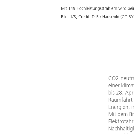
Mit 149 Hochleistungsstrahlern wird beim
Bild:
1
/
5
,
Credit:
DLR / Hauschild (CC-BY
CO2-neutra
einer klim
bis 28. Apr
Raumfahrt 
Energien, 
Mit dem Br
Elektrofah
Nachhaltigk