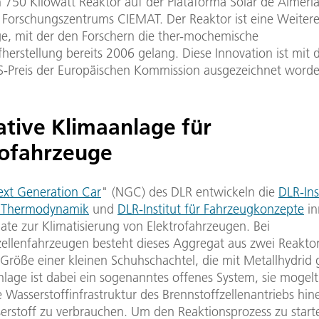
n 750 Kilowatt Reaktor auf der Plataforma Solar de Almerí
 Forschungszentrums CIEMAT. Der Reaktor ist eine Weiter
ge, mit der den Forschern die ther-mochemische
herstellung bereits 2006 gelang. Diese Innovation ist mit
Preis der Europäischen Kommission ausgezeichnet worde
ative Klimaanlage für
rofahrzeuge
ext Generation Car
" (NGC) des DLR entwickeln die
DLR-Ins
e Thermodynamik
und
DLR-Institut für Fahrzeugkonzepte
in
ate zur Klimatisierung von Elektrofahrzeugen. Bei
zellenfahrzeugen besteht dieses Aggregat aus zwei Reakto
 Größe einer kleinen Schuhschachtel, die mit Metallhydrid g
lage ist dabei ein sogenanntes offenes System, sie mogelt 
Wasserstoffinfrastruktur des Brennstoffzellenantriebs hin
serstoff zu verbrauchen. Um den Reaktionsprozess zu start