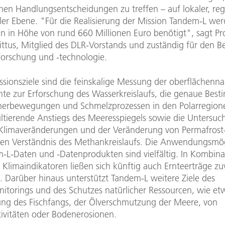
hen Handlungsentscheidungen zu treffen – auf lokaler, reg
ler Ebene. "Für die Realisierung der Mission Tandem-L we
en in Höhe von rund 660 Millionen Euro benötigt", sagt Pro
ittus, Mitglied des DLR-Vorstands und zuständig für den B
orschung und -technologie.
ssionsziele sind die feinskalige Messung der oberflächenn
te zur Erforschung des Wasserkreislaufs, die genaue Bes
herbewegungen und Schmelzprozessen in den Polarregion
ultierende Anstiegs des Meeresspiegels sowie die Untersu
 Klimaveränderungen und der Veränderung von Permafrost
en Verständnis des Methankreislaufs. Die Anwendungsmög
-L-Daten und -Datenprodukten sind vielfältig. In Kombina
Klimaindikatoren ließen sich künftig auch Ernteerträge zuv
. Darüber hinaus unterstützt Tandem-L weitere Ziele des
torings und des Schutzes natürlicher Ressourcen, wie et
g des Fischfangs, der Ölverschmutzung der Meere, von
ivitäten oder Bodenerosionen.