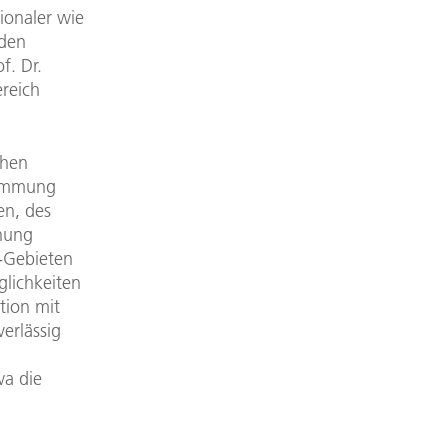
ionaler wie
rden
f. Dr.
ereich
ahen
timmung
en, des
chung
-Gebieten
lichkeiten
tion mit
erlässig
wa die