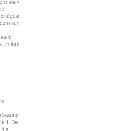
dern auch
he
verfügbar
dern zur
onaler
t in ihre
ne
rfassung
llt. Die
 die