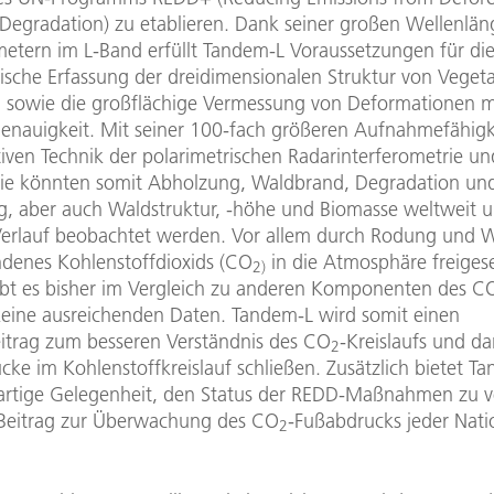
 Degradation) zu etablieren. Dank seiner großen Wellenlä
metern im L-Band erfüllt Tandem-L Voraussetzungen für di
sche Erfassung der dreidimensionalen Struktur von Vegeta
n sowie die großflächige Vermessung von Deformationen m
genauigkeit. Mit seiner 100-fach größeren Aufnahmefähigk
iven Technik der polarimetrischen Radarinterferometrie un
e könnten somit Abholzung, Waldbrand, Degradation un
g, aber auch Waldstruktur, -höhe und Biomasse weltweit 
 Verlauf beobachtet werden. Vor allem durch Rodung und 
denes Kohlenstoffdioxids (CO
in die Atmosphäre freigese
2)
ibt es bisher im Vergleich zu anderen Komponenten des C
 keine ausreichenden Daten. Tandem-L wird somit einen
eitrag zum besseren Verständnis des CO
-Kreislaufs und da
2
cke im Kohlenstoffkreislauf schließen. Zusätzlich bietet T
gartige Gelegenheit, den Status der REDD-Maßnahmen zu v
Beitrag zur Überwachung des CO
-Fußabdrucks jeder Nati
2