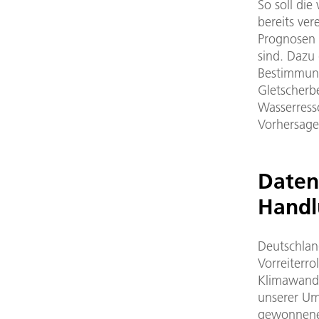
So soll die
bereits ver
Prognosen 
sind. Dazu
Bestimmung
Gletscherb
Wasserresso
Vorhersage
Daten
Handl
Deutschlan
Vorreiterr
Klimawande
unserer Um
gewonnenen