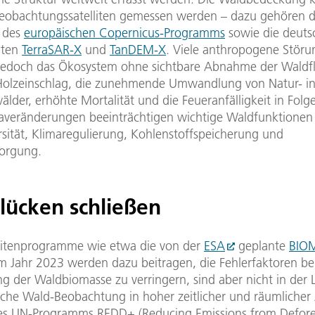
eobachtungssatelliten gemessen werden – dazu gehören 
des
europäischen Copernicus-Programms
sowie die deuts
iten
TerraSAR-X
und
TanDEM-X
. Viele anthropogene Stör
jedoch das Ökosystem ohne sichtbare Abnahme der Waldf
 Holzeinschlag, die zunehmende Umwandlung von Natur- i
lder, erhöhte Mortalität und die Feueranfälligkeit in Folg
averänderungen beeinträchtigen wichtige Waldfunktionen
rsität, Klimaregulierung, Kohlenstoffspeicherung und
orgung.
lücken schließen
litenprogramme wie etwa die von der
ESA
geplante
BIO
m Jahr 2023 werden dazu beitragen, die Fehlerfaktoren be
g der Waldbiomasse zu verringern, sind aber nicht in der 
liche Wald-Beobachtung in hoher zeitlicher und räumlicher
es UN-Programms REDD+ (Reducing Emissions from Defore