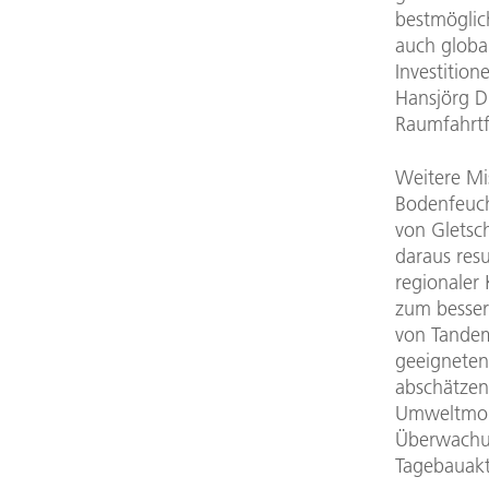
bestmöglic
auch globa
Investition
Hansjörg D
Raumfahrtf
Weitere Mi
Bodenfeuch
von Gletsc
daraus res
regionaler
zum besser
von Tandem
geeigneten 
abschätzen
Umweltmoni
Überwachun
Tagebauakt