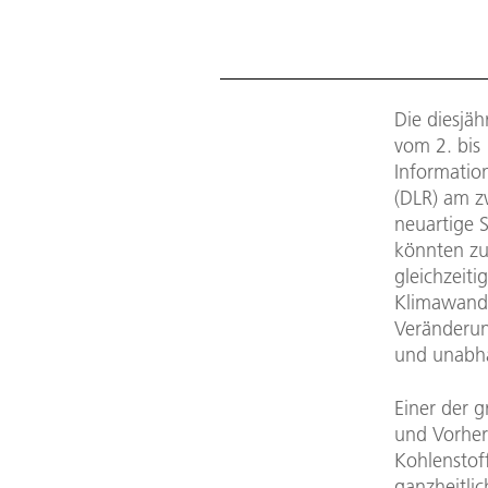
Die diesjäh
vom 2. bis
Informatio
(DLR) am z
neuartige 
könnten zu
gleichzeit
Klimawandel
Veränderun
und unabhä
Einer der 
und Vorher
Kohlenstof
ganzheitli