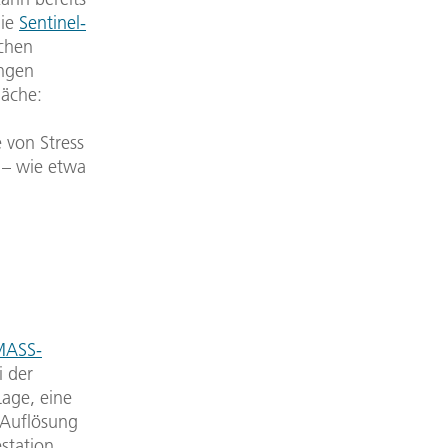
die
Sentinel-
chen
ungen
läche:
n
e von Stress
 – wie etwa
MASS-
i der
Lage, eine
 Auflösung
station