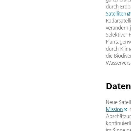
durch Erdb
Satelliten
Radarsatell
verändern 
Selektiver
Plantagenwä
durch Klim
die Biodive
Wasservers
Daten
Neue Satel
Mission
i
Abschätzun
kontinuier
im Sinne d