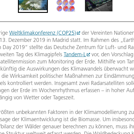
rige
Weltklimakonferenz (COP25)
der Vereinten Nationen
 13. Dezember 2019 in Madrid statt. Im Rahmen des „Eart
n Day 2019“ stellte das Deutsche Zentrum für Luft- und R
weiten Tag des Klimagipfels
Tandem-L
vor, den Vorschlag
Satellitenmission zum Monitoring der Erde. Mithilfe von T
künftig die Auswirkungen des Klimawandels überwacht 
ig die Wirksamkeit politischer Maßnahmen zur Eindämmun
s kontrolliert werden. Insgesamt zwei Radarsatelliten soll
gen der Erde im Wochenrhythmus erfassen – in hoher Au
ngig von Wetter oder Tageszeit.
größten unbekannten Faktoren in der Klimamodellierung zu
sage der Klimaentwicklung ist die Biomasse. Um insbesond
fbilanz der Wälder genauer berechnen zu können, muss ih
che Struktur weltweit erfasst werden. Die Waldbedeckung k