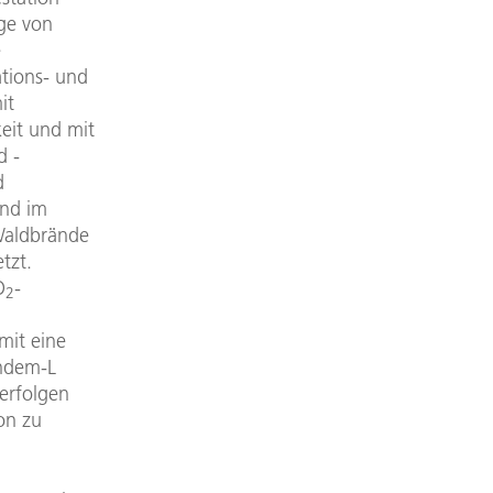
nge von
e
tions- und
it
eit und mit
d -
d
und im
Waldbrände
tzt.
O
-
2
mit eine
andem-L
erfolgen
on zu