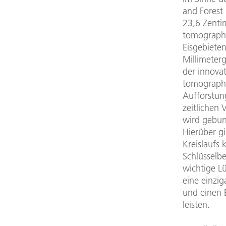
and Forest
23,6 Zenti
tomographi
Eisgebiete
Millimeter
der innovat
tomographi
Aufforstun
zeitlichen
wird gebun
Hierüber g
Kreislaufs
Schlüsselb
wichtige Lü
eine einzi
und einen 
leisten.