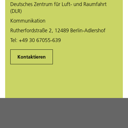
Deutsches Zentrum für Luft- und Raumfahrt
(DLR)
Kommunikation
Rutherfordstraße 2, 12489 Berlin-Adlershof
Tel:
+49 30 67055-639
Kontaktieren