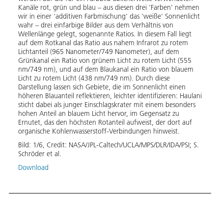
Kanäle rot, grün und blau – aus diesen drei 'Farben' nehmen
wir in einer 'additiven Farbmischung' das 'weiße' Sonnenlicht
Haula
des
wahr – drei einfarbige Bilder aus dem Verhältnis von
mögli
Wellenlänge gelegt, sogenannte Ratios. In diesem Fall liegt
Hangr
auf dem Rotkanal das Ratio aus nahem Infrarot zu rotem
große
n
Lichtanteil (965 Nanometer/749 Nanometer), auf dem
sind 
men
Grünkanal ein Ratio von grünem Licht zu rotem Licht (555
Alter
nm/749 nm), und auf dem Blaukanal ein Ratio von blauem
spiel
Licht zu rotem Licht (438 nm/749 nm). Durch diese
Came
Darstellung lassen sich Gebiete, die im Sonnenlicht einen
Bild 
höheren Blauanteil reflektieren, leichter identifizieren: Haulani
von M
sticht dabei als junger Einschlagskrater mit einem besonders
ausge
hohen Anteil an blauem Licht hervor, im Gegensatz zu
den b
Ernutet, das den höchsten Rotanteil aufweist, der dort auf
Haula
organische Kohlenwasserstoff-Verbindungen hinweist.
Unter
späte
Bild:
1
/
6
,
Credit:
NASA/JPL-Caltech/UCLA/MPS/DLR/IDA/PSI; S. 
ihrer
Schröder et al.
streu
Download
Bild:
Down