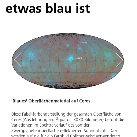
etwas blau ist
'Blaues' Oberflächenmaterial auf Ceres
Diese Falschfarbendarstellung der gesamten Oberfläche von
Ceres (Ausdehnung am Äquator: 3030 Kilometer) betont die
Variationen im Spektralverlauf des von der
Zwergplanetenoberfläche reflektierten Sonnenlichts. Dazu
Haula
werden auf die für ein Farbbild üblicherweise verwendeten