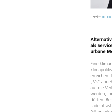
Credit:
© DLR.
Alternati
als Servic
urbane Mo
Eine kliman
klimapolit
erreichen. 
„Vs“ angeh
auf die Ve
werden, in
dürfen. Be
Ladeinfrast
Güterverke