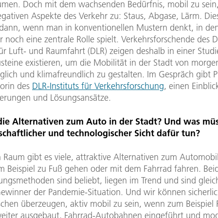
umen. Doch mit dem wachsenden Bedürfnis, mobil zu sei
gativen Aspekte des Verkehr zu: Staus, Abgase, Lärm. Dies
dann, wenn man in konventionellen Mustern denkt, in de
 noch eine zentrale Rolle spielt. Verkehrsforschende des 
r Luft- und Raumfahrt (DLR) zeigen deshalb in einer Studi
teine existieren, um die Mobilität in der Stadt von morge
äglich und klimafreundlich zu gestalten. Im Gespräch gibt 
torin des
DLR-Instituts für Verkehrsforschung
, einen Einblic
erungen und Lösungsansätze.
die Alternativen zum Auto in der Stadt? Und was mü
schaftlicher und technologischer Sicht dafür tun?
 Raum gibt es viele, attraktive Alternativen zum Automobil
 Beispiel zu Fuß gehen oder mit dem Fahrrad fahren. Bei
ngsmethoden sind beliebt, liegen im Trend und sind gleich
Gewinner der Pandemie-Situation. Und wir können sicherli
hen überzeugen, aktiv mobil zu sein, wenn zum Beispiel
iter ausgebaut, Fahrrad-Autobahnen eingeführt und mo