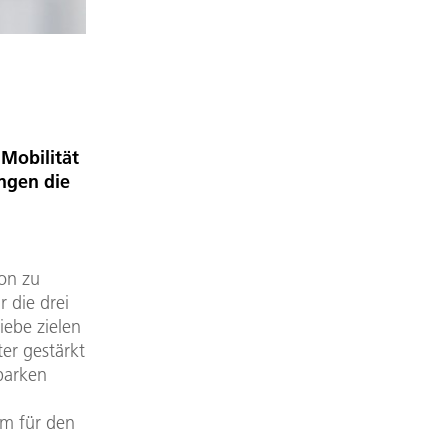
 Mobilität
ungen die
ion zu
r die drei
iebe zielen
er gestärkt
parken
em für den