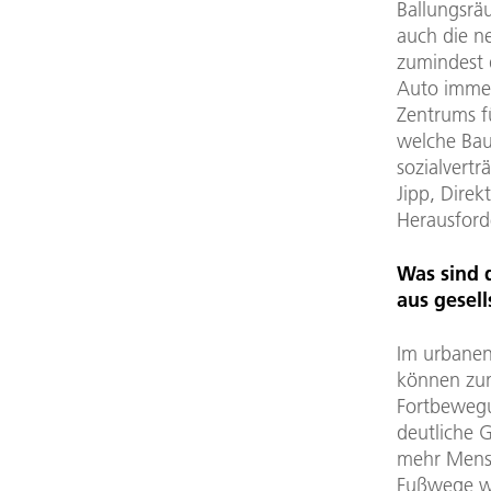
Ballungsrä
auch die ne
zumindest 
Auto immer
Zentrums fü
welche Baus
sozialvertr
Jipp, Direk
Herausford
Was sind 
aus gesell
Im urbanen
können zum
Fortbewegu
deutliche 
mehr Mensc
Fußwege we