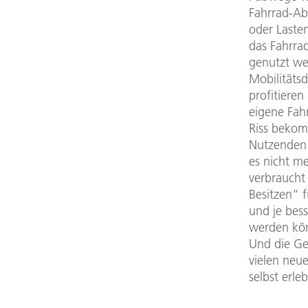
Fahrrad-Ab
oder Laste
das Fahrra
genutzt wer
Mobilitäts
profitiere
eigene Fah
Riss bekom
Nutzenden 
es nicht m
verbraucht 
Besitzen“ 
und je bes
werden könn
Und die Ge
vielen neu
selbst erle