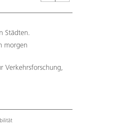
en Städten.
on morgen
für Verkehrsforschung,
ilität