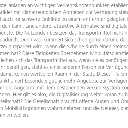
stellanlagen an wichtigen Verkehrsknotenpunkten etablie
nräder mit klimafreundlichen Antrieben zur Verfügung steh
d auch für schwere Einkäufe zu einem entfernter gelegten
den kann. Eine andere, attraktive Alternative sind digitale
dienste: Die Nutzenden besitzen das Transportmittel nicht
n dadurch. Denn wer kümmert sich schon gerne darum, das
rzeug repariert wird, wenn die Scheibe durch einen Steins
men hat? Diese Tätigkeiten übernehmen Mobilitätsdienstlei
leihen sich das Transportmittel aus, wenn sie es benötige
ehr benötigen, steht es einer anderen Person zur Verfügun
damit keinen wertvollen Raum in der Stadt. Dieses „Teilen
funktioniert besonders gut, je mehr Angebote zur Verfügu
ser die Angebote mit dem bestehenden Verkehrssystem ko
en. Hier gilt es also, die Digitalisierung weiter voran zu 
sellschaft? Die Gesellschaft braucht offene Augen und Oh
en Mobilitätsoptionen wahrzunehmen und die Neugier, die
ben zu wollen.