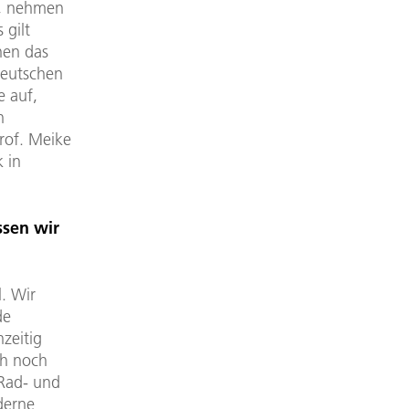
n, nehmen
 gilt
nen das
Deutschen
e auf,
n
Prof. Meike
k in
ssen wir
. Wir
de
zeitig
ch noch
 Rad- und
derne