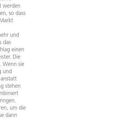
rt werden
en, so dass
 Markt
 mehr und
s das
chlag einen
ster. Die
n. Wenn sie
g und
 anstatt
ng stehen
mbiniert
bringen.
ren, um die
se dann