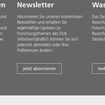
en
Newsletter
Was
 und
Abonnieren Sie unseren kostenlosen
Das De
Newsletter und erhalten Sie
Raumfah
 und
regelmäßige Updates zu
Forsch
in
Forschungsthemen des DLR.
Raumfa
he.
Selbstverständlich können Sie sich
Deutsc
jederzeit abmelden oder Ihre
Präferenzen ändern.
jetzt abonnieren
meh