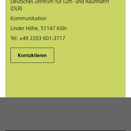
Deutsches Zentrum für Luft- und Raumfahrt
(DLR)
Kommunikation
Linder Höhe, 51147 Köln
Tel:
+49 2203 601-3717
Kontaktieren