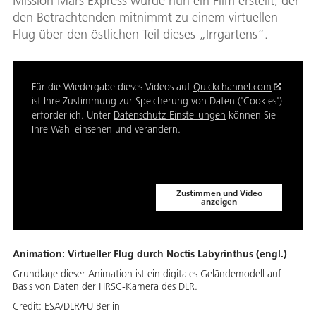
Mission Mars Express wurde nun ein Film erstellt, der
den Betrachtenden mitnimmt zu einem virtuellen
Flug über den östlichen Teil dieses „Irrgartens“.
Für die Wiedergabe dieses Videos auf
Quickchannel.com
ist Ihre Zustimmung zur Speicherung von Daten ('Cookies')
erforderlich. Unter
Datenschutz-Einstellungen
können Sie
Ihre Wahl einsehen und verändern.
Zustimmen und Video
anzeigen
Animation: Virtueller Flug durch Noctis Labyrinthus (engl.)
Grundlage dieser Animation ist ein digitales Geländemodell auf
Basis von Daten der HRSC-Kamera des DLR.
Credit:
ESA/DLR/FU Berlin