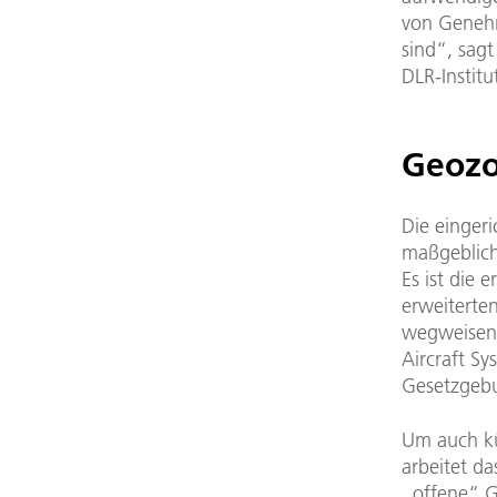
von Genehm
sind“, sag
DLR-Institu
Geozo
Die einger
maßgeblich
Es ist die
erweiterten
wegweisen
Aircraft S
Gesetzgebu
Um auch kü
arbeitet d
„offene“ G