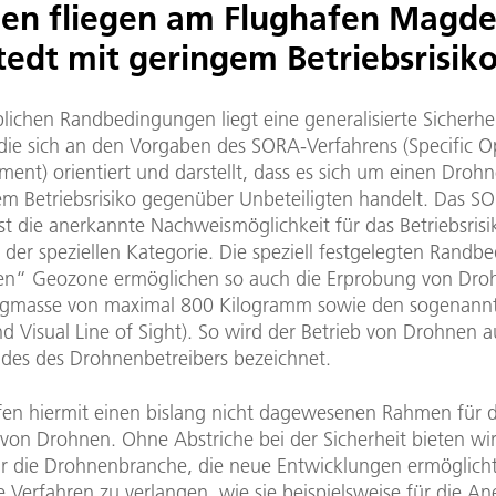
en fliegen am Flughafen Magde
tedt mit geringem Betriebsrisik
lichen Randbedingungen liegt eine generalisierte Sicherhe
die sich an den Vorgaben des SORA-Verfahrens (Specific O
ment) orientiert und darstellt, dass es sich um einen Droh
em Betriebsrisiko gegenüber Unbeteiligten handelt. Das S
st die anerkannte Nachweismöglichkeit für das Betriebsris
 der speziellen Kategorie. Die speziell festgelegten Rand
en“ Geozone ermöglichen so auch die Erprobung von Dro
ugmasse von maximal 800 Kilogramm sowie den sogenann
d Visual Line of Sight). So wird der Betrieb von Drohnen 
eldes des Drohnenbetreibers bezeichnet.
fen hiermit einen bislang nicht dagewesenen Rahmen für d
von Drohnen. Ohne Abstriche bei der Sicherheit bieten wir
r die Drohnenbranche, die neue Entwicklungen ermöglich
 Verfahren zu verlangen, wie sie beispielsweise für die A