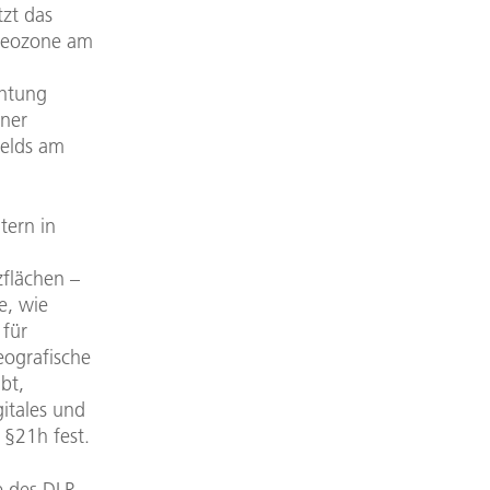
zt das
 Geozone am
chtung
iner
felds am
tern in
flächen –
e, wie
 für
ografische
bt,
itales und
 §21h fest.
e des DLR