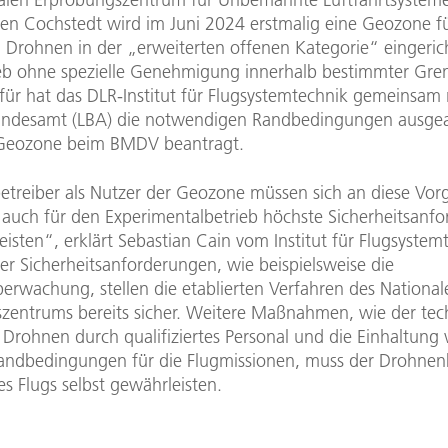
en Cochstedt wird im Juni 2024 erstmalig eine Geozone f
 Drohnen in der „erweiterten offenen Kategorie“ eingerich
ieb ohne spezielle Genehmigung innerhalb bestimmter Gre
afür hat das DLR-Institut für Flugsystemtechnik gemeinsam
undesamt (LBA) die notwendigen Randbedingungen ausgea
 Geozone beim BMDV beantragt.
treiber als Nutzer der Geozone müssen sich an diese Vor
 auch für den Experimentalbetrieb höchste Sicherheitsanf
isten“, erklärt Sebastian Cain vom Institut für Flugsystem
der Sicherheitsanforderungen, wie beispielsweise die
erwachung, stellen die etablierten Verfahren des National
zentrums bereits sicher. Weitere Maßnahmen, wie der tec
 Drohnen durch qualifiziertes Personal und die Einhaltung
andbedingungen für die Flugmissionen, muss der Drohnen
s Flugs selbst gewährleisten.