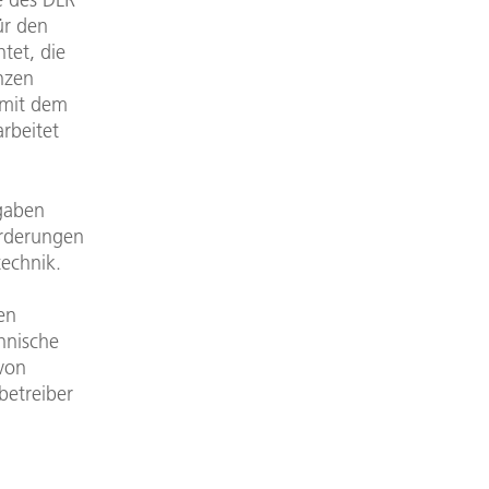
ür den
tet, die
nzen
 mit dem
rbeitet
gaben
orderungen
technik.
en
hnische
 von
betreiber