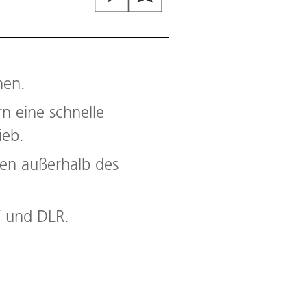
nen.
n eine schnelle
ieb.
en außerhalb des
W und DLR.