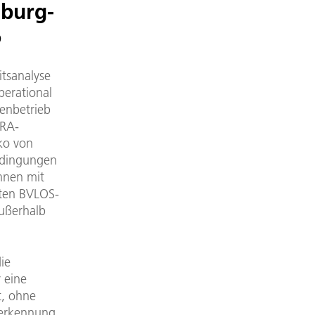
burg-
o
itsanalyse
perational
nenbetrieb
ORA-
iko von
bedingungen
hnen mit
ten BVLOS-
außerhalb
ie
 eine
t, ohne
nerkennung