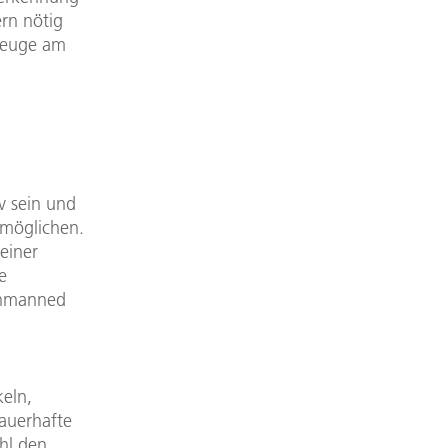
rn nötig
rzeuge am
v sein und
rmöglichen.
einer
e
Unmanned
eln,
dauerhafte
hl den