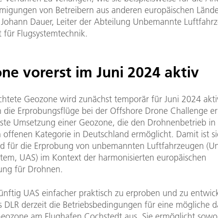
igungen von Betreibern aus anderen europäischen Lände
t Johann Dauer, Leiter der Abteilung Unbemannte Luftfah
t für Flugsystemtechnik.
ne vorerst im Juni 2024 aktiv
ichtete Geozone wird zunächst temporär für Juni 2024 akti
 die Erprobungsflüge bei der Offshore Drone Challenge e
 erste Umsetzung einer Geozone, die den Drohnenbetrieb in 
 offenen Kategorie in Deutschland ermöglicht. Damit ist si
d für die Erprobung von unbemannten Luftfahrzeugen (
ystem, UAS) im Kontext der harmonisierten europäischen
ng für Drohnen.
nftig UAS einfacher praktisch zu erproben und zu entwick
as DLR derzeit die Betriebsbedingungen für eine mögliche 
eozone am Flughafen Cochstedt aus. Sie ermöglicht sowo