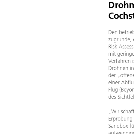
Drohn
Cochs
Den betrieb
zugrunde, 
Risk Assess
mit gering
Verfahren i
Drohnen in
der „offen
einer Abfl
Flug (Beyon
des Sichtf
„Wir schaf
Erprobung 
Sandbox fü
aufwendige