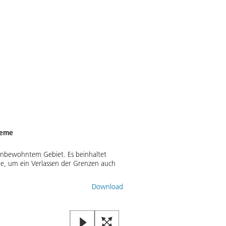
teme
Drohnen am Flughafen Magd
 unbewohntem Gebiet. Es beinhaltet
ne, um ein Verlassen der Grenzen auch
Innovative Anwendungen für unb
Bild:
2
/
4
,
Credit:
DLR (CC BY-NC-
Download