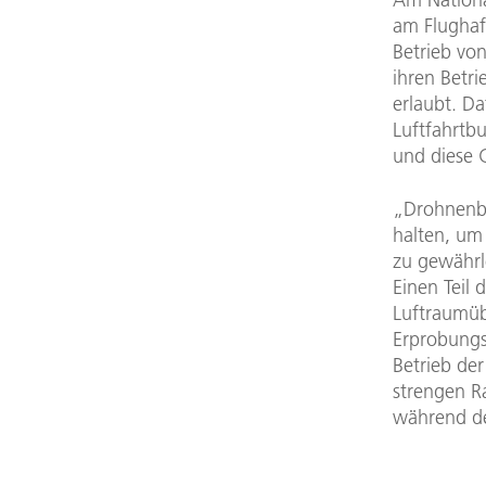
am Flughaf
Betrieb von
ihren Betr
erlaubt. D
Luftfahrtb
und diese
„Drohnenbe
halten, um
zu gewährle
Einen Teil 
Luftraumüb
Erprobungs
Betrieb der
strengen R
während de