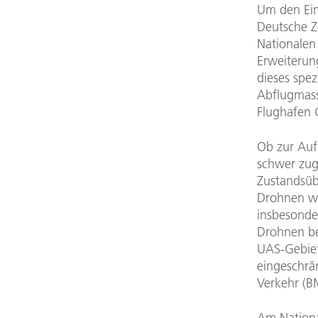
Um den Ein
Deutsche Z
Nationalen
Erweiterun
dieses spez
Abflugmass
Flughafen C
Ob zur Auf
schwer zug
Zustandsüb
Drohnen we
insbesonde
Drohnen be
UAS-Gebiet
eingeschrä
Verkehr (B
Am Nationa