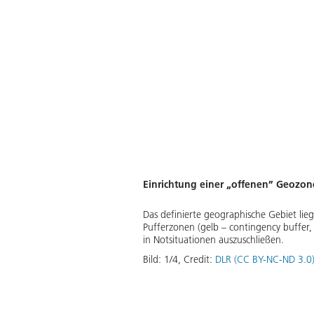
Einrichtung einer „offenen” Geozo
Das definierte geographische Gebiet li
Pufferzonen (gelb – contingency buffer,
in Notsituationen auszuschließen.
Bild:
1
/
4
,
Credit:
DLR (CC BY-NC-ND 3.0
ge findet am Nationalen