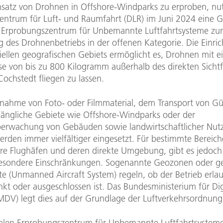
satz von Drohnen in Offshore-Windparks zu erproben, nut
entrum für Luft- und Raumfahrt (DLR) im Juni 2024 eine
 Erprobungszentrum für Unbemannte Luftfahrtsysteme zur
g des Drohnenbetriebs in der offenen Kategorie. Die Einri
iellen geografischen Gebiets ermöglicht es, Drohnen mit e
e von bis zu 800 Kilogramm außerhalb des direkten Sicht
ochstedt fliegen zu lassen.
nahme von Foto- oder Filmmaterial, dem Transport von Gü
ängliche Gebiete wie Offshore-Windparks oder der
erwachung von Gebäuden sowie landwirtschaftlicher Nutz
rden immer vielfältiger eingesetzt. Für bestimmte Bereich
re Flughäfen und deren direkte Umgebung, gibt es jedoch
sondere Einschränkungen. Sogenannte Geozonen oder ge
e (Unmanned Aircraft System) regeln, ob der Betrieb erlau
nkt oder ausgeschlossen ist. Das Bundesministerium für Dig
MDV) legt dies auf der Grundlage der Luftverkehrsordnung
len Erprobungszentrum für Unbemannte Luftfahrtsystem