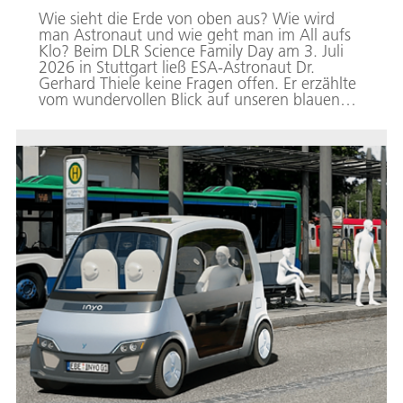
Wie sieht die Erde von oben aus? Wie wird
man Astronaut und wie geht man im All aufs
Klo? Beim DLR Science Family Day am 3. Juli
2026 in Stuttgart ließ ESA-Astronaut Dr.
Gerhard Thiele keine Fragen offen. Er erzählte
vom wundervollen Blick auf unseren blauen
Planten und von seiner Mission mit dem Space
Shuttle im Jahr 2000. Bei dieser haben seine
Crew und er eine 3D-Karte der Erdoberfläche
aufgenommen. Gespannt lauschten Groß und
Klein, als Gerhard Thiele von seinem
Astronautentraining berichtete.