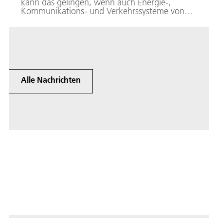
kann das gelingen, wenn auch Energie-,
Kommunikations- und Verkehrssysteme von
der Katastrophe betroffen sind? Wer
koordiniert dann die Einsatzkräfte und stellt
Lageinformationen bereit? 16 DLR-Institute
haben jetzt gezeigt, wie neue Technologien die
Prozesse im Katastrophenschutz stärken und
verbessern können.
Alle Nachrichten