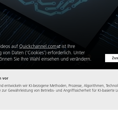
ideos auf
Quickchannel.com
ist Ihre
von Daten ('Cookies') erforderlich. Unter
Zus
önnen Sie Ihre Wahl einsehen und verändern.
ch vor
n und entwickeln wir KI-bezogene Methoden, Prozesse, Algorithmen, Techn
zur Gewährleistung von Betriebs- und Angriffssicherheit für KI-basierte 