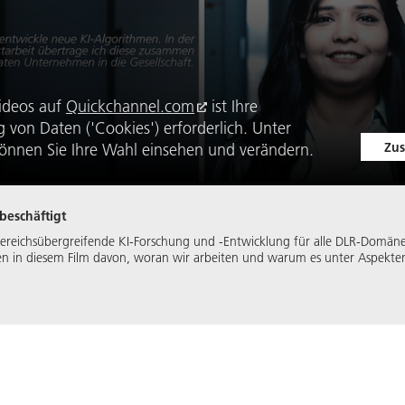
ideos auf
Quickchannel.com
ist Ihre
von Daten ('Cookies') erforderlich. Unter
Zus
önnen Sie Ihre Wahl einsehen und verändern.
 beschäftigt
r bereichsübergreifende KI-Forschung und -Entwicklung für alle DLR-Domänen
ten in diesem Film davon, woran wir arbeiten und warum es unter Aspekten 