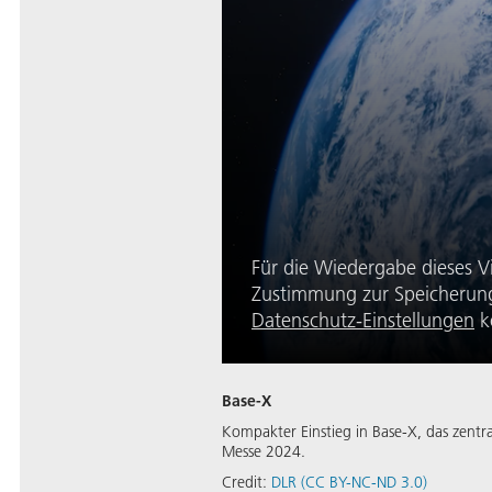
Für die Wiedergabe dieses V
Zustimmung zur Speicherung 
Datenschutz-Einstellungen
k
Base-X
Kompakter Einstieg in Base-X, das zentr
Messe 2024.
Credit:
DLR (CC BY-NC-ND 3.0)