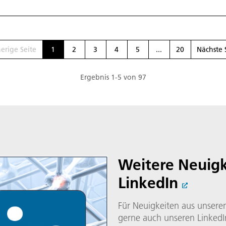
nordrhein-westfälischen Ministerpräsidenten He
den Räumen der Landesvertretung in Berlin.
erige Seite
1
2
3
4
5
...
20
Nächste 
Ergebnis
1
-
5
von
97
Weitere Neuigk
LinkedIn
Für Neuigkeiten aus unserem
gerne auch unseren LinkedI