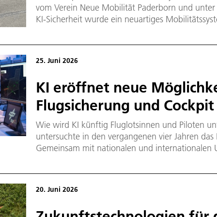
vom Verein Neue Mobilität Paderborn und unter B
KI-Sicherheit wurde ein neuartiges Mobilitätssy
Personen- und Gütertransport entwickelt und pr
25. Juni 2026
KI eröffnet neue Möglichke
Flugsicherung und Cockpit
Wie wird KI künftig Fluglotsinnen und Piloten un
untersuchte in den vergangenen vier Jahren das 
Gemeinsam mit nationalen und internationalen
Forschungseinrichtungen aus der Flugsicherun
relevante Empfehlungen für die Einführung von KI
20. Juni 2026
Zukunftstechnologien für