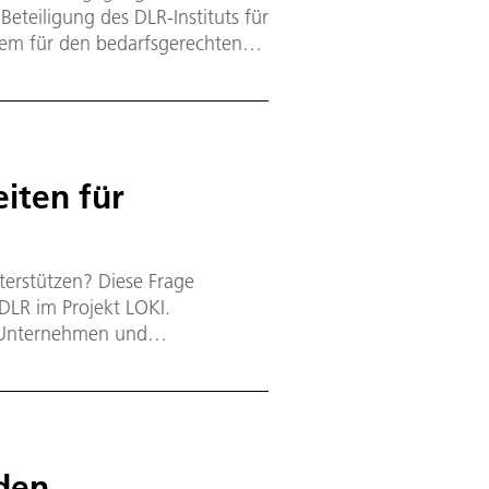
eteiligung des DLR-Instituts für
stem für den bedarfsgerechten
ototypisch umgesetzt.
iten für
terstützen? Diese Frage
DLR im Projekt LOKI.
 Unternehmen und
g sowie Behörden wurden zudem
 in die Luftfahrt entwickelt.
 den