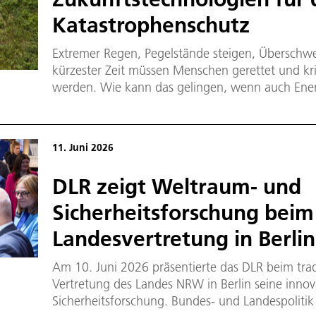
Katastrophenschutz
Extremer Regen, Pegelstände steigen, Übersch
kürzester Zeit müssen Menschen gerettet und krit
werden. Wie kann das gelingen, wenn auch Ene
Verkehrssysteme von der Katastrophe betroffen 
Einsatzkräfte und stellt Lageinformationen bereit
gezeigt, wie neue Technologien die Prozesse im
11. Juni 2026
verbessern können.
DLR zeigt Weltraum- und
Sicherheitsforschung beim
Landesvertretung in Berlin
Am 10. Juni 2026 präsentierte das DLR beim tra
Vertretung des Landes NRW in Berlin seine inno
Sicherheitsforschung. Bundes- und Landespolitik 