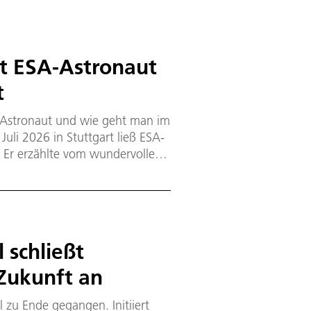
it ESA-Astronaut
t
 Astronaut und wie geht man im
Juli 2026 in Stuttgart ließ ESA-
. Er erzählte vom wundervollen
 Mission mit dem Space Shuttle
r eine 3D-Karte der
 Groß und Klein, als Gerhard
e.
l schließt
 Zukunft an
l zu Ende gegangen. Initiiert