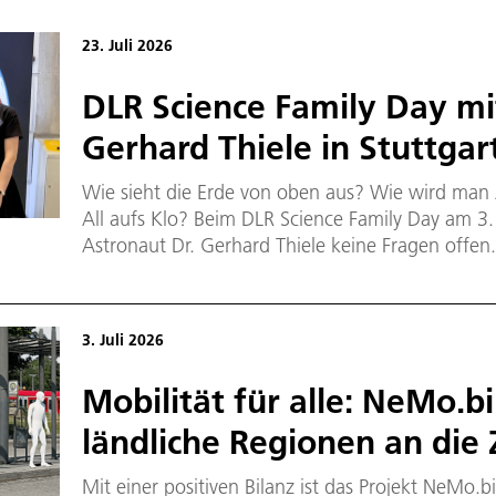
23. Juli 2026
DLR Science Family Day m
Gerhard Thiele in Stuttgar
Wie sieht die Erde von oben aus? Wie wird man
All aufs Klo? Beim DLR Science Family Day am 3. 
Astronaut Dr. Gerhard Thiele keine Fragen offen
Blick auf unseren blauen Planten und von seiner
im Jahr 2000. Bei dieser haben seine Crew und e
Erdoberfläche aufgenommen. Gespannt lauschten
3. Juli 2026
Thiele von seinem Astronautentraining berichtet
Mobilität für alle: NeMo.bi
ländliche Regionen an die
Mit einer positiven Bilanz ist das Projekt NeMo.bi