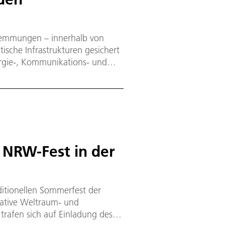
wemmungen – innerhalb von
ische Infrastrukturen gesichert
rgie-, Kommunikations- und
sind? Wer koordiniert dann die
? 16 DLR-Institute haben jetzt
 Katastrophenschutz stärken und
 NRW-Fest in der
ditionellen Sommerfest der
vative Weltraum- und
trafen sich auf Einladung des